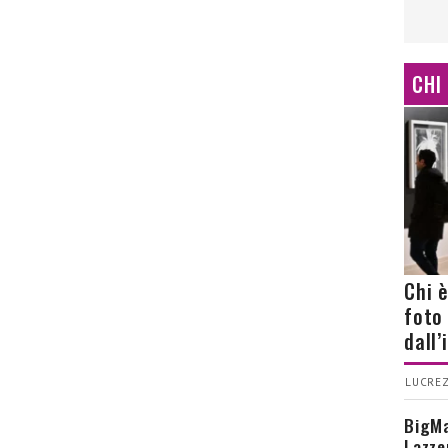
CHI
Chi 
foto
dall
LUCREZ
BigMa
Lazze