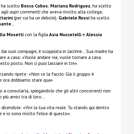
, ha scelto
Bosco Cobos
;
Mariana Rodriguez
, ha scelto
re agli aspri commenti che aveva rivolto alla collega;
tarini
(per cui ha un debole);
Gabriele Rossi
ha scelto
mante
…
lla Mosetti
con la figlia
Asia Nuccetelli
e
Alessia
sa dai suoi compagni, è scoppiata in lacrime… Sua madre ha
re a casa: «Vuole andare via, vuole tornare a casa.
esto posto. Non ci puoi lasciare in tre».
ozzando ripete: «Non ce la faccio. Già il gruppo è
 e ora dobbiamo stare qua»
 a consolarla, spiegandole che gli altri concorrenti non
 più amici tra di loro…
icendole: «Vivi la tua vita reale. Tu stando qui dentro
re e io sono molto felice di questo».