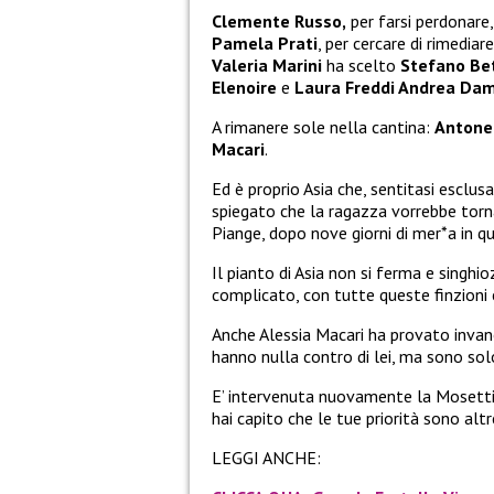
Clemente Russo,
per farsi perdonare
Pamela Prati
, per cercare di rimedia
Valeria Marini
ha scelto
Stefano Bet
Elenoire
e
Laura Freddi Andrea Da
A rimanere sole nella cantina:
Antone
Macari
.
Ed è proprio Asia che, sentitasi esclu
spiegato che la ragazza vorrebbe torna
Piange, dopo nove giorni di mer*a in qu
Il pianto di Asia non si ferma e singhi
complicato, con tutte queste finzioni
Anche Alessia Macari ha provato invano
hanno nulla contro di lei, ma sono solo
E’ intervenuta nuovamente la Mosetti d
hai capito che le tue priorità sono alt
LEGGI ANCHE: