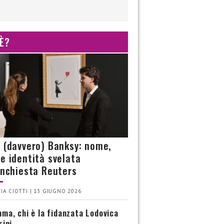
 È?
è (davvero) Banksy: nome,
 e identità svelata
’inchiesta Reuters
IA CIOTTI | 13 GIUGNO 2026
ma, chi è la fidanzata Lodovica
rini