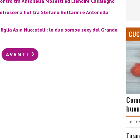
contro tra Antonella Mosetti ed Elenoire Casalegno
retroscena hot tra Stefano Bettarini e Antonella
figlia Asia Nuccetelli: le due bombe sexy del Grande
CUC
AVANTI
Come
buon
LUCREZ
Tiram