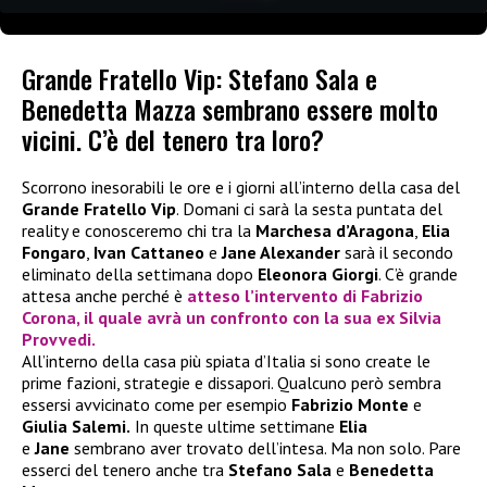
Grande Fratello Vip: Stefano Sala e
Benedetta Mazza sembrano essere molto
vicini. C’è del tenero tra loro?
Scorrono inesorabili le ore e i giorni all’interno della casa del
Grande Fratello Vip
. Domani ci sarà la sesta puntata del
reality e conosceremo chi tra la
Marchesa d’Aragona
,
Elia
Fongaro
,
Ivan Cattaneo
e
Jane Alexander
sarà il secondo
eliminato della settimana dopo
Eleonora Giorgi
. C’è grande
attesa anche perché è
atteso l’intervento di Fabrizio
Corona, il quale avrà un confronto con la sua ex Silvia
Provvedi.
All’interno della casa più spiata d’Italia si sono create le
prime fazioni, strategie e dissapori. Qualcuno però sembra
essersi avvicinato come per esempio
Fabrizio Monte
e
Giulia Salemi.
In queste ultime settimane
Elia
e
Jane
sembrano aver trovato dell’intesa. Ma non solo. Pare
esserci del tenero anche tra
Stefano Sala
e
Benedetta