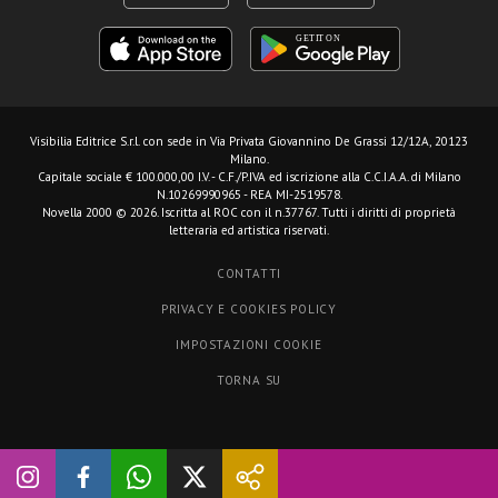
Visibilia Editrice S.r.l.
con sede in Via Privata Giovannino De Grassi 12/12A, 20123
Milano.
Capitale sociale € 100.000,00 I.V. - C.F./P.IVA ed iscrizione alla C.C.I.A.A. di Milano
N.10269990965 - REA MI-2519578.
Novella 2000 © 2026. Iscritta al ROC con il n.37767. Tutti i diritti di proprietà
letteraria ed artistica riservati.
CONTATTI
PRIVACY E COOKIES POLICY
IMPOSTAZIONI COOKIE
TORNA SU