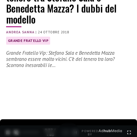
Benedetta Mazza? I dubbi del
modello
ANDREA SANNA
|
24 OTTOBRE 2018
GRANDE FRATELLO VIP
Grande Fratello Vip: Stefano Sala e Benedetta Mazza
sembrano essere molto vicini. C’è del tenero tra loro?
Scorrono inesorabili le…
0:27 /
Ad
hub
Media
POWERED
1
/
2
1:40
BY