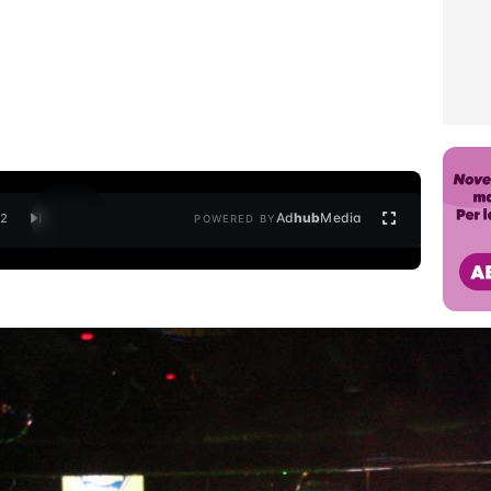
Ad
hub
Media
/
2
POWERED BY