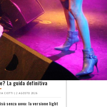
INA
 scegliere le pesche più
e? La guida definitiva
IA CIOTTI | 2 AGOSTO 2026
isù senza uova: la versione light