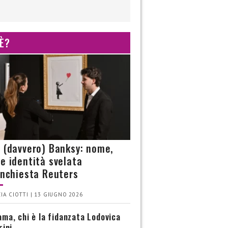
 È?
è (davvero) Banksy: nome,
 e identità svelata
’inchiesta Reuters
IA CIOTTI | 13 GIUGNO 2026
ma, chi è la fidanzata Lodovica
rini