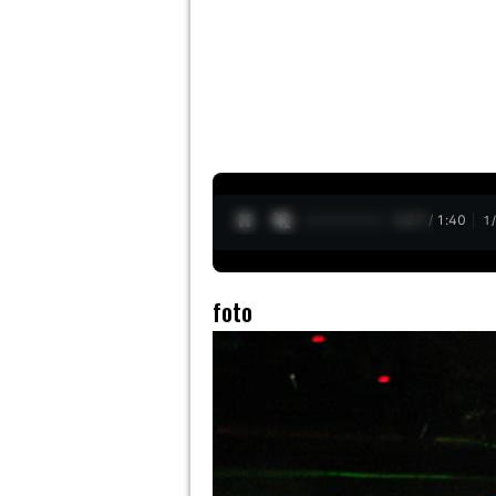
0:29 / 1:40
1
foto