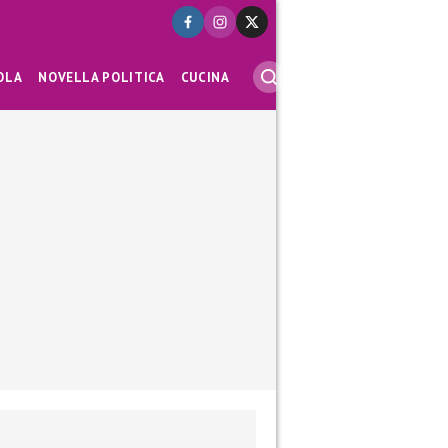
OLA
NOVELLA POLITICA
CUCINA