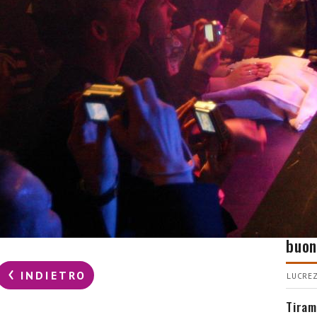
CUC
Come
buon
INDIETRO
LUCREZ
Tiram