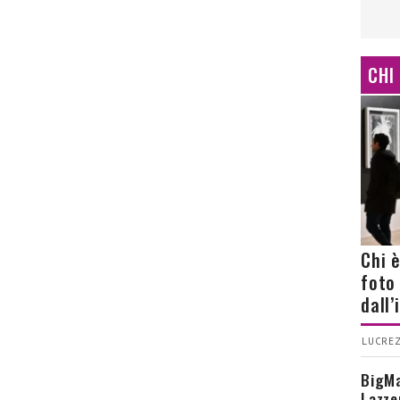
CHI
Chi 
foto
dall
LUCREZ
BigMa
Lazze