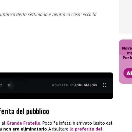
ubblico della settimana e rientra in casa: ecco la
Ad
hub
Media
/
2
POWERED BY
erita del pubblico
a al
Grande Fratello
. Poco fa infatti è arrivato l’esito del
ta
non era eliminatorio
. A risultare
la preferita del