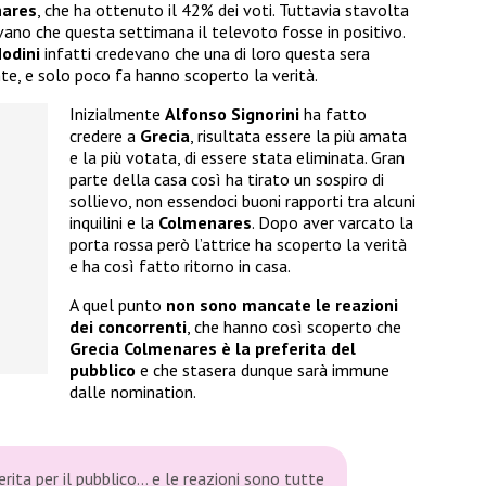
nares
, che ha ottenuto il 42% dei voti. Tuttavia stavolta
vano che questa settimana il televoto fosse in positivo.
odini
infatti credevano che una di loro questa sera
te, e solo poco fa hanno scoperto la verità.
Inizialmente
Alfonso Signorini
ha fatto
credere a
Grecia
, risultata essere la più amata
e la più votata, di essere stata eliminata. Gran
parte della casa così ha tirato un sospiro di
sollievo, non essendoci buoni rapporti tra alcuni
inquilini e la
Colmenares
. Dopo aver varcato la
porta rossa però l’attrice ha scoperto la verità
e ha così fatto ritorno in casa.
A quel punto
non sono mancate le reazioni
dei concorrenti
, che hanno così scoperto che
Grecia Colmenares è la preferita del
pubblico
e che stasera dunque sarà immune
dalle nomination.
rita per il pubblico… e le reazioni sono tutte