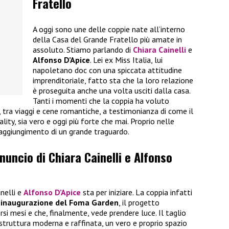
Fratello
A oggi sono une delle coppie nate all’interno
della Casa del Grande Fratello più amate in
assoluto. Stiamo parlando di
Chiara Cainelli
e
Alfonso D’Apice
. Lei ex Miss Italia, lui
napoletano doc con una spiccata attitudine
imprenditoriale, fatto sta che la loro relazione
è proseguita anche una volta usciti dalla casa.
Tanti i momenti che la coppia ha voluto
i, tra viaggi e cene romantiche, a testimonianza di come il
ality, sia vero e oggi più forte che mai. Proprio nelle
raggiungimento di un grande traguardo.
nnuncio di Chiara Cainelli e Alfonso
inelli e
Alfonso D’Apice
sta per iniziare. La coppia infatti
’inaugurazione del Foma Garden
, il progetto
rsi mesi e che, finalmente, vede prendere luce. Il taglio
 struttura moderna e raffinata, un vero e proprio spazio