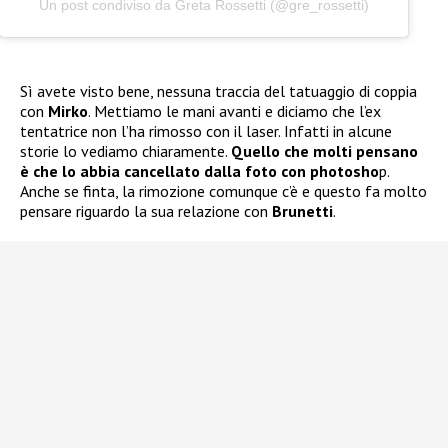
Un post condiviso da Greta Rossetti (@gre_rossetti)
Sì avete visto bene, nessuna traccia del tatuaggio di coppia
con
Mirko
. Mettiamo le mani avanti e diciamo che l’ex
tentatrice non l’ha rimosso con il laser. Infatti in alcune
storie lo vediamo chiaramente.
Quello che molti pensano
è che lo abbia cancellato dalla foto con photosho
p.
Anche se finta, la rimozione comunque c’è e questo fa molto
pensare riguardo la sua relazione con
Brunetti
.