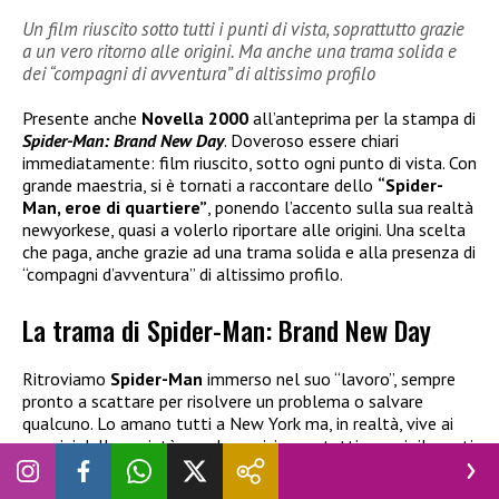
Un film riuscito sotto tutti i punti di vista, soprattutto grazie
a un vero ritorno alle origini. Ma anche una trama solida e
dei “compagni di avventura” di altissimo profilo
Presente anche
Novella 2000
all’anteprima per la stampa di
Spider-Man: Brand New Day
. Doveroso essere chiari
immediatamente: film riuscito, sotto ogni punto di vista. Con
grande maestria, si è tornati a raccontare dello
“Spider-
Man, eroe di quartiere”
, ponendo l’accento sulla sua realtà
newyorkese, quasi a volerlo riportare alle origini. Una scelta
che paga, anche grazie ad una trama solida e alla presenza di
“compagni d’avventura” di altissimo profilo.
La trama di Spider-Man: Brand New Day
Ritroviamo
Spider-Man
immerso nel suo “lavoro”, sempre
pronto a scattare per risolvere un problema o salvare
qualcuno. Lo amano tutti a New York ma, in realtà, vive ai
margini della società, non ha amici o contatti umani rilevanti,
insomma è tremendamente solo.