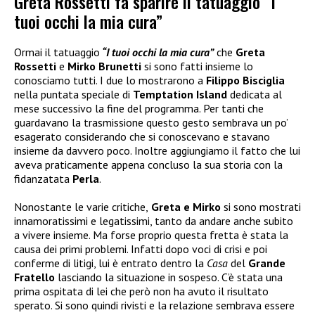
Greta Rossetti fa sparire il tatuaggio “i
tuoi occhi la mia cura”
Ormai il tatuaggio
“I tuoi occhi la mia cura”
che
Greta
Rossetti
e
Mirko Brunetti
si sono fatti insieme lo
conosciamo tutti. I due lo mostrarono a
Filippo Bisciglia
nella puntata speciale di
Temptation Island
dedicata al
mese successivo la fine del programma. Per tanti che
guardavano la trasmissione questo gesto sembrava un po’
esagerato considerando che si conoscevano e stavano
insieme da davvero poco. Inoltre aggiungiamo il fatto che lui
aveva praticamente appena concluso la sua storia con la
fidanzatata
Perla
.
Nonostante le varie critiche,
Greta e Mirko
si sono mostrati
innamoratissimi e legatissimi, tanto da andare anche subito
a vivere insieme. Ma forse proprio questa fretta è stata la
causa dei primi problemi. Infatti dopo voci di crisi e poi
conferme di litigi, lui è entrato dentro la
Casa
del
Grande
Fratello
lasciando la situazione in sospeso. C’è stata una
prima ospitata di lei che però non ha avuto il risultato
sperato. Si sono quindi rivisti e la relazione sembrava essere