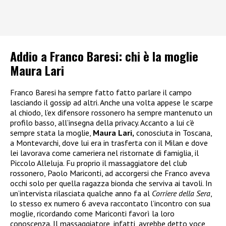
Addio a Franco Baresi: chi è la moglie
Maura Lari
Franco Baresi ha sempre fatto fatto parlare il campo
lasciando il gossip ad altri. Anche una volta appese le scarpe
al chiodo, l’ex difensore rossonero ha sempre mantenuto un
profilo basso, all’insegna della privacy. Accanto a lui c’è
sempre stata la moglie,
Maura Lari,
conosciuta in Toscana,
a Montevarchi, dove lui era in trasferta con il Milan e dove
lei lavorava come cameriera nel ristornate di famiglia, il
Piccolo Alleluja. Fu proprio il massaggiatore del club
rossonero, Paolo Mariconti, ad accorgersi che Franco aveva
occhi solo per quella ragazza bionda che serviva ai tavoli. In
un’intervista rilasciata qualche anno fa al
Corriere della Sera
,
lo stesso ex numero 6 aveva raccontato l’incontro con sua
moglie, ricordando come Mariconti favorì la loro
conoscenza. Il massaggiatore, infatti, avrebbe detto voce