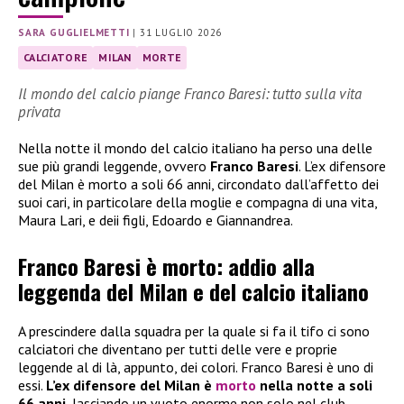
SARA GUGLIELMETTI
|
31 LUGLIO 2026
CALCIATORE
MILAN
MORTE
Il mondo del calcio piange Franco Baresi: tutto sulla vita
privata
Nella notte il mondo del calcio italiano ha perso una delle
sue più grandi leggende, ovvero
Franco Baresi
. L’ex difensore
del Milan è morto a soli 66 anni, circondato dall’affetto dei
suoi cari, in particolare della moglie e compagna di una vita,
Maura Lari, e deii figli, Edoardo e Giannandrea.
Franco Baresi è morto: addio alla
leggenda del Milan e del calcio italiano
A prescindere dalla squadra per la quale si fa il tifo ci sono
calciatori che diventano per tutti delle vere e proprie
leggende al di là, appunto, dei colori. Franco Baresi è uno di
essi.
L’ex difensore del Milan è
morto
nella notte a soli
66 anni
, lasciando un vuoto enorme non solo nel club