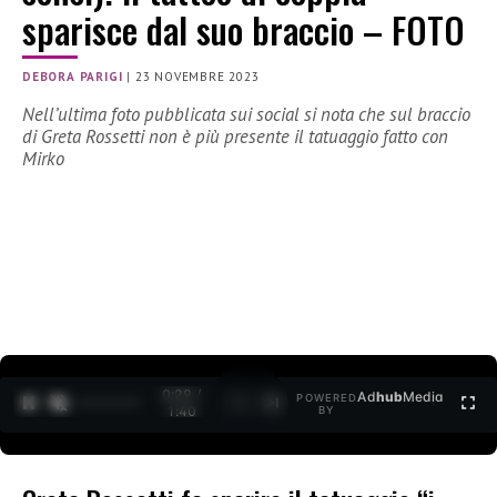
sparisce dal suo braccio – FOTO
DEBORA PARIGI
|
23 NOVEMBRE 2023
Nell’ultima foto pubblicata sui social si nota che sul braccio
di Greta Rossetti non è più presente il tatuaggio fatto con
Mirko
0:30 /
Ad
hub
Media
POWERED
1
/
2
1:40
BY