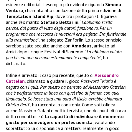
esigenze editoriali. L’esempio più evidente riguarda
Simona
Ventura
, chiamata alla conduzione della prima edizione di
Temptation Island Vip
, dove tra i protagonisti figurava
anche l’ex marito
Stefano Bettarini
. “
L’abbiamo scelta
perché, dal punto di vista degli autori, funzionava. Per un
programma che racconta le relazioni era perfetta. Era funzionale
alla trasmissione
“, ha spiegato Zanforlin. Lo stesso principio
sarebbe stato seguito anche con
Amadeus
, arrivato ad
Amici dopo i cinque Festival di Sanremo. “
Lo abbiamo voluto
perché era una persona estremamente competente
“, ha
dichiarato.
Infine è arrivato il caso più recente, quello di
Alessandro
Cattelan
, chiamato a guidare il gioco
Password
. “
Maria è
negata con i quiz. Per questo ha pensato ad Alessandro Cattelan,
che è perfettamente in linea con quel tipo di format, con quel
linguaggio. Se fosse stata una gara di liscio, avrebbe chiamato
Orietta Berti
“, ha raccontato con ironia. Come sottolinea
anche Massimo Galanto nell’intervista, uno dei punti di forza
della conduttrice
è la capacità di individuare il momento
giusto per coinvolgere un professionista
, valutando
soprattutto la disponibilità a mettersi realmente in gioco.