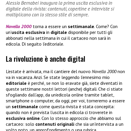
Alessio Bernabei inaugura la prima uscita esclusiva in
digitale della rivista: contenuti, copertine e interviste si
moltiplicano con lo stesso stile di sempre.
Novella 2000
torna a essere un
settimanale
. Come? Con
un’
uscita esclusiva
in
digitale
disponibile per tutti gli
abbonati nella settimana in cui il cartaceo non sarà in
edicola. Di seguito l’editoriale.
La rivoluzione è anche digital
L’estate è arrivata, ma il cantiere del nuovo
Novella 2000
non
va in vacanza. Anzi. Se state leggendo l’ennesimo mio
editoriale
è perché, se non lo eravate già, siete diventati in
queste settimane nostri lettori (anche) digitali. Che ci stiate
sfogliando dall’app, da un’edicola online tramite tablet,
smartphone o computer, da oggi, per voi, torneremo a essere
un
settimanale
come questa rivista è stata concepita:
quando non è prevista l’uscita in edicola ci troverete in
esclusiva
online
. Con lo stesso approccio che abbiamo sul
cartaceo: solo
contenuti
originali
che sia un’intervista a un
volto noto, un approfondimento o una rubrica.