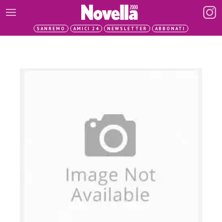
SANREMO
AMICI 24
NEWSLETTER
ABBONATI