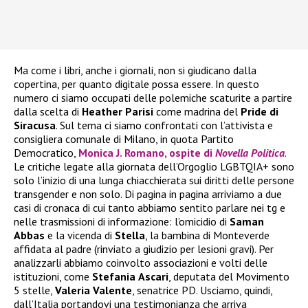
Ma come i libri, anche i giornali, non si giudicano dalla
copertina, per quanto digitale possa essere. In questo
numero ci siamo occupati delle polemiche scaturite a partire
dalla scelta di
Heather
Parisi
come madrina del
Pride di
Siracusa
. Sul tema ci siamo confrontati con l’attivista e
consigliera comunale di Milano, in quota Partito
Democratico,
Monica J. Romano, ospite di
Novella Politica
.
Le critiche legate alla giornata dell’Orgoglio LGBTQIA+ sono
solo l’inizio di una lunga chiacchierata sui diritti delle persone
transgender e non solo. Di pagina in pagina arriviamo a due
casi di cronaca di cui tanto abbiamo sentito parlare nei tg e
nelle trasmissioni di informazione: l’omicidio di
Saman
Abbas
e la vicenda di
Stella
, la bambina di Monteverde
affidata al padre (rinviato a giudizio per lesioni gravi). Per
analizzarli abbiamo coinvolto associazioni e volti delle
istituzioni, come
Stefania
Ascari
, deputata del Movimento
5 stelle,
Valeria
Valente
, senatrice PD. Usciamo, quindi,
dall’Italia portandovi una testimonianza che arriva