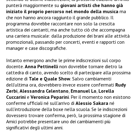
punterà maggiormente su
giovani artisti che hanno già
iniziato il proprio percorso nel mondo della musica
ma
che non hanno ancora raggiunto il grande pubblico. Il
programma dovrebbe raccontare non solo la crescita
artistica dei cantanti, ma anche tutto ciò che accompagna
una carriera musicale: dalla produzione dei brani alle attività
promozionali, passando per concerti, eventi e rapporti con
manager e case discografiche.
Intanto emergono anche le prime indiscrezioni sul corpo
docente.
Anna Pettinelli
non dovrebbe tornare dietro la
cattedra di canto, avendo scelto di partecipare alla prossima
edizione di
Tale e Quale Show
. Salvo cambiamenti
dell’ultima ora, dovrebbero invece essere confermati
Rudy
Zerbi
,
Alessandra Celentano
,
Emanuel Lo
,
Lorella
Cuccarini
e
Veronica Peparini
. Per il momento non esistono
conferme ufficiali né sull’arrivo di
Alessio Sakara
né
sull’introduzione della boxe nella scuola. Se le indiscrezioni
dovessero trovare conferma, però, la prossima stagione di
Amici potrebbe presentare uno dei cambiamenti più
significativi degli ultimi anni.