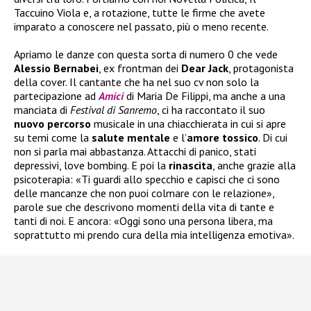
Taccuino Viola e, a rotazione, tutte le firme che avete
imparato a conoscere nel passato, più o meno recente.
Apriamo le danze con questa sorta di numero 0 che vede
Alessio Bernabei
, ex frontman dei
Dear Jack
, protagonista
della cover. Il cantante che ha nel suo cv non solo la
partecipazione ad
Amici
di Maria De Filippi, ma anche a una
manciata di
Festival di Sanremo
, ci ha raccontato il suo
nuovo
percorso
musicale in una chiacchierata in cui si apre
su temi come la
salute
mentale
e l’
amore tossico
. Di cui
non si parla mai abbastanza. Attacchi di panico, stati
depressivi, love bombing. E poi la
rinascita
, anche grazie alla
psicoterapia: «Ti guardi allo specchio e capisci che ci sono
delle mancanze che non puoi colmare con le relazione»,
parole sue che descrivono momenti della vita di tante e
tanti di noi. E ancora: «Oggi sono una persona libera, ma
soprattutto mi prendo cura della mia intelligenza emotiva».