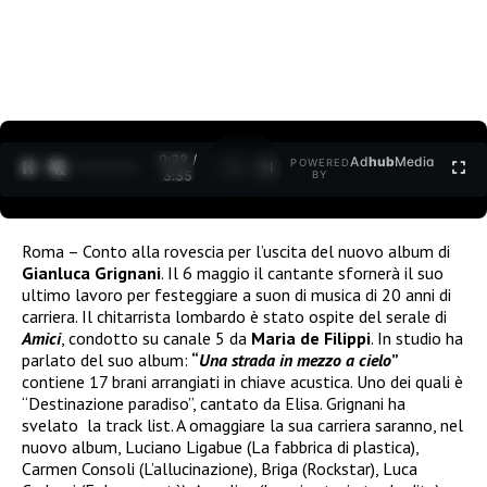
0:30 /
Ad
hub
Media
POWERED
1
/
2
3:35
BY
Roma – Conto alla rovescia per l’uscita del nuovo album di
Gianluca Grignani
. Il 6 maggio il cantante sfornerà il suo
ultimo lavoro per festeggiare a suon di musica di 20 anni di
carriera. Il chitarrista lombardo è stato ospite del serale di
Amici
, condotto su canale 5 da
Maria de Filippi
. In studio ha
parlato del suo album:
“
Una strada in mezzo a cielo
”
contiene 17 brani arrangiati in chiave acustica. Uno dei quali è
“Destinazione paradiso”, cantato da Elisa. Grignani ha
svelato la track list. A omaggiare la sua carriera saranno, nel
nuovo album, Luciano Ligabue (La fabbrica di plastica),
Carmen Consoli (L’allucinazione), Briga (Rockstar), Luca