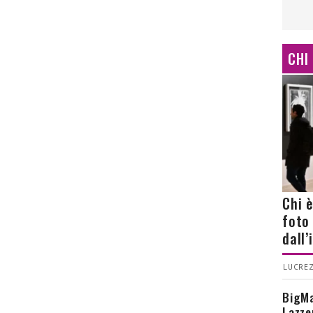
CHI
Chi 
foto
dall
LUCREZ
BigMa
Lazze