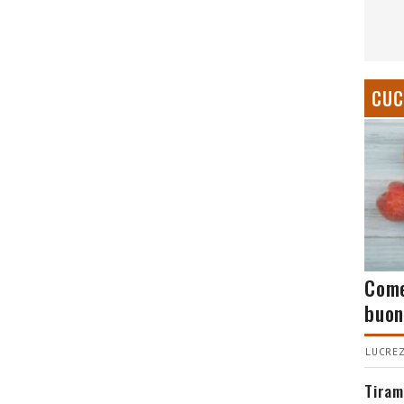
CUC
Come
buon
LUCREZ
Tiram