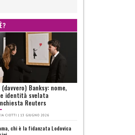
 È?
è (davvero) Banksy: nome,
 e identità svelata
’inchiesta Reuters
IA CIOTTI | 13 GIUGNO 2026
ma, chi è la fidanzata Lodovica
rini