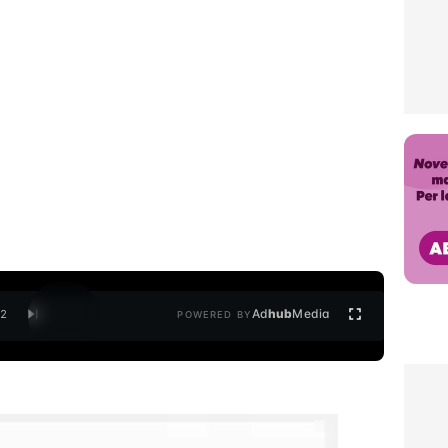
Ad
hub
Media
/
2
POWERED BY