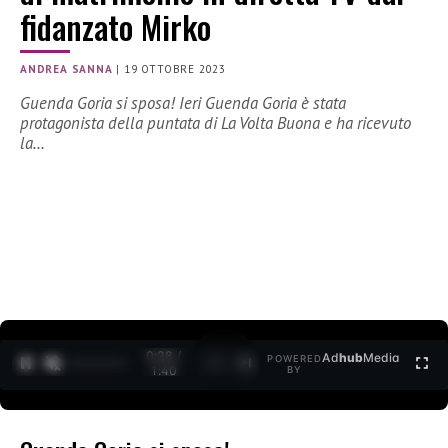
fidanzato Mirko
ANDREA SANNA
|
19 OTTOBRE 2023
Guenda Goria si sposa! Ieri Guenda Goria è stata
protagonista della puntata di La Volta Buona e ha ricevuto
la…
0:30 /
Ad
hub
Media
POWERED
1
/
2
1:40
BY