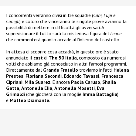
I concorrenti verranno divisi in tre squadre (
Cani, Lupi e
Conigli
) e coloro che vinceranno le singole prove avranno la
possibilità di mettere in difficoltà gli avversari. A
supervisionare il tutto sarà la misteriosa figura del
Leone
,
che commenterà quanto accade all’interno del castello.
In attesa di scoprire cosa accadrà, in queste ore è stato
annunciato il
cast
di
The 50 Italia
, composto da numerosi
volti che abbiamo già conosciuto in altri famosi programmi.
Direttamente dal
Grande Fratello
troviamo infatti
Helena
Prestes
,
Floriana Secondi
,
Edoardo Tavassi
,
Francesca
Cipriani
,
Mila Suarez
. E ancora
Paola Caruso
,
Shaila
Gatta
,
Antonella Elia
,
Antonella Mosetti
,
Eva
Grimaldi
(che giocherà con la moglie
Imma Battaglia
)
e
Matteo Diamante
.