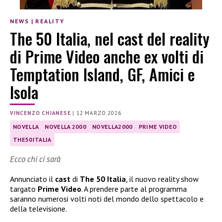
NEWS
|
REALITY
The 50 Italia, nel cast del reality
di Prime Video anche ex volti di
Temptation Island, GF, Amici e
Isola
VINCENZO CHIANESE
|
12 MARZO 2026
NOVELLA
NOVELLA 2000
NOVELLA2000
PRIME VIDEO
THE50ITALIA
Ecco chi ci sarà
Annunciato il
cast
di
The 50 Italia
, il nuovo reality show
targato
Prime Video
. A prendere parte al programma
saranno numerosi volti noti del mondo dello spettacolo e
della televisione.