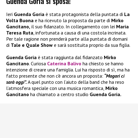
Guenda Goria si sposa!
Ieri
Guenda Goria
è stata protagonista della puntata di
La
Volta Buona
e ha ricevuto la proposta da parte di
Mirko
Gancitano,
il suo fidanzato. In collegamento con lei
Maria
Teresa Ruta
, infortunata a causa di una costola incrinata.
Per tale ragione non prenderà parte alla puntata di domani
di
Tale e Quale Show
e sarà sostituita proprio da sua figlia.
Guenda Goria
è stata raggiunta dal fidanzato
Mirko
Gancitano
. Curiosa
Caterina Balivo
ha chiesto se hanno
intenzione di creare una famiglia. Lui ha risposto di sì, ma ha
fatto presente che non c’è ancora un proposta:
“Magari ci
sarà oggi”.
A quel punto con l’aiuto della band che ha reso
l’atmosfera speciale con una musica romantica,
Mirko
Gancitano
ha chiamato a centro studio
Guenda Goria.