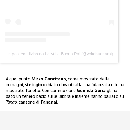
Un post condiviso da La Volta Buona Rai (@voltabuonarai)
A quel punto
Mirko Gancitano
, come mostrato dalle
immagini, si è inginocchiato davanti alla sua fidanzata e le ha
mostrato l’anello. Con commozione
Guenda Goria
gli ha
dato un tenero bacio sulle labbra e insieme hanno ballato su
Tango,
canzone di
Tananai.