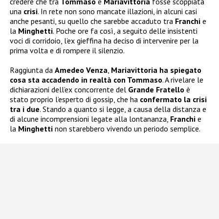
credere che tra
Tommaso
e
Mariavittoria
fosse scoppiata
una
crisi
. In rete non sono mancate illazioni, in alcuni casi
anche pesanti, su quello che sarebbe accaduto tra
Franchi
e
la
Minghetti
. Poche ore fa così, a seguito delle insistenti
voci di corridoio, l’ex gieffina ha deciso di intervenire per la
prima volta e di rompere il silenzio.
Raggiunta da
Amedeo Venza
,
Mariavittoria ha spiegato
cosa sta accadendo in realtà con Tommaso
. A rivelare le
dichiarazioni dell’ex concorrente del
Grande Fratello
è
stato proprio l’esperto di gossip, che ha
confermato la crisi
tra i due
. Stando a quanto si legge, a causa della distanza e
di alcune incomprensioni legate alla lontananza,
Franchi
e
la
Minghetti
non starebbero vivendo un periodo semplice.