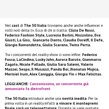
Nel
cast
di
The 50 Italia
troviamo anche anche influencer e
volti noti della tv. Ecco di chi si tratta:
Clizia De Rossi,
Federico Fashion Style, Lucrezia Borlini, Nozzolino, Eva
Giusti, La Giss, Giancarlo Danto, Claudia Dorelfi, Il Defe,
Giorgio Ramondetta, Giulia Scarano, Twins Porta.
Tra i concorrenti del reality show ci sono infine:
Federico
Fusca, LaCindina, Lucky John, Aurora Baruto, Gianmarco
Zagato, Nicole Pallado, Giulia Sara Salemi, Valerio
Mazzei, Sespo, Il Musazzi, Panda Boi, Jhonatan Mujica,
Merisiel Irum, Alex Caniggia, Giorgia Yin
e
Max Felicitas
.
LEGGI ANCHE
:
Canzonissima, un concorrente già
annunciato fa dietrofront
The 50 Italia
introduce anche una
novità inedita
. Per la
prima volta in un reality infatti
a vincere il montepremi
finale sarà un telespettatore
. Durante le varie puntate