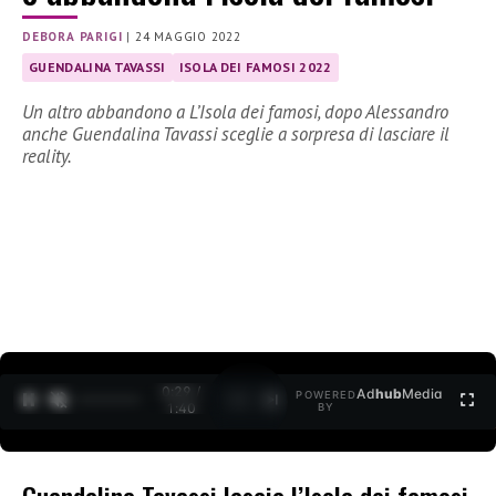
DEBORA PARIGI
|
24 MAGGIO 2022
GUENDALINA TAVASSI
ISOLA DEI FAMOSI 2022
Un altro abbandono a L’Isola dei famosi, dopo Alessandro
anche Guendalina Tavassi sceglie a sorpresa di lasciare il
reality.
0:30 /
Ad
hub
Media
POWERED
1
/
2
1:40
BY