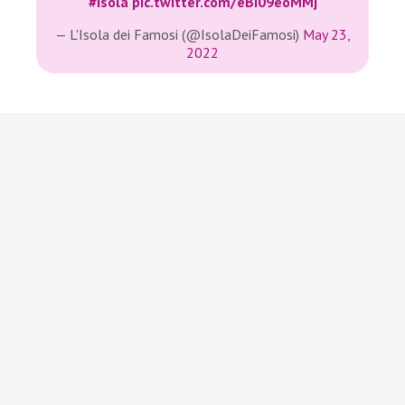
#Isola
pic.twitter.com/eBi09eoMMj
— L'Isola dei Famosi (@IsolaDeiFamosi)
May 23,
2022