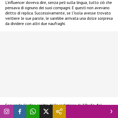
L’influencer doveva dire, senza peli sulla lingua, tutto ciò che
pensava di ognuno dei suoi compagni. E questi non avevano
diritto di replica. Successivamente, se l’Isola avesse trovato
veritiere le sue parole, le sarebbe arrivata una dolce sorpresa
da dividere con altri due naufraghi.
Seguendo l’ordine scelto dalla redazione de
L’Isola dei
famosi
,
Guendalina
ha detto la sua, senza mezzi termini,
sui suoi compagni di avventura. Ha quindi parlato in modo