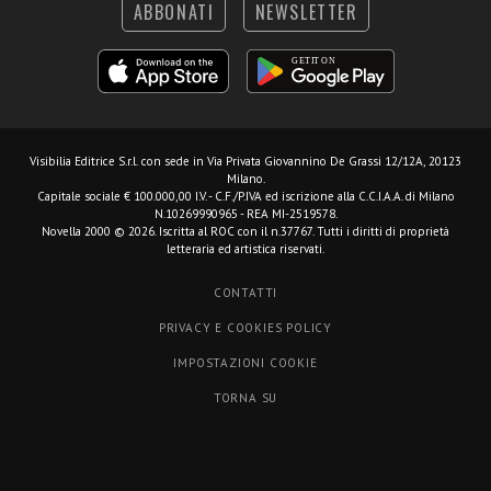
ABBONATI
NEWSLETTER
Visibilia Editrice S.r.l.
con sede in Via Privata Giovannino De Grassi 12/12A, 20123
Milano.
Capitale sociale € 100.000,00 I.V. - C.F./P.IVA ed iscrizione alla C.C.I.A.A. di Milano
N.10269990965 - REA MI-2519578.
Novella 2000 © 2026. Iscritta al ROC con il n.37767. Tutti i diritti di proprietà
letteraria ed artistica riservati.
CONTATTI
PRIVACY E COOKIES POLICY
IMPOSTAZIONI COOKIE
TORNA SU