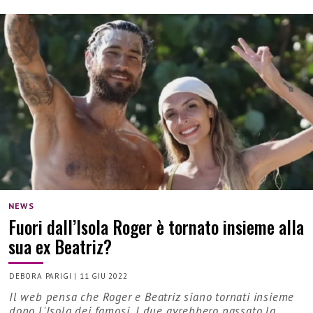
NEWS
Fuori dall’Isola Roger è tornato insieme alla
sua ex Beatriz?
DEBORA PARIGI
|
11 GIU 2022
Il web pensa che Roger e Beatriz siano tornati insieme
dopo L'Isola dei famosi. I due avrebbero passato la