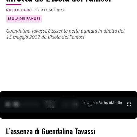
NICOLÒ FIGINI
|
13 MAGGIO 2022
ISOLA DEI FAMOSI
Guendalina Tavassi, è assente nella puntata in diretta del
13 maggio 2022 de L’Isola dei Famosi
0:30 /
Ad
hub
Media
POWERED
1
/
2
1:40
BY
L’assenza di Guendalina Tavassi