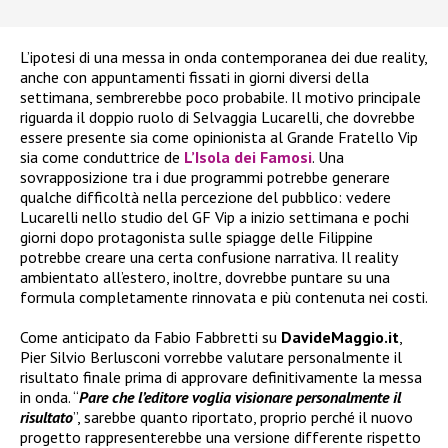
L’ipotesi di una messa in onda contemporanea dei due reality,
anche con appuntamenti fissati in giorni diversi della
settimana, sembrerebbe poco probabile. Il motivo principale
riguarda il doppio ruolo di Selvaggia Lucarelli, che dovrebbe
essere presente sia come opinionista al Grande Fratello Vip
sia come conduttrice de
L’Isola dei Famosi
. Una
sovrapposizione tra i due programmi potrebbe generare
qualche difficoltà nella percezione del pubblico: vedere
Lucarelli nello studio del GF Vip a inizio settimana e pochi
giorni dopo protagonista sulle spiagge delle Filippine
potrebbe creare una certa confusione narrativa. Il reality
ambientato all’estero, inoltre, dovrebbe puntare su una
formula completamente rinnovata e più contenuta nei costi.
Come anticipato da Fabio Fabbretti su
DavideMaggio.it
,
Pier Silvio Berlusconi vorrebbe valutare personalmente il
risultato finale prima di approvare definitivamente la messa
in onda. “
Pare che l’editore voglia visionare personalmente il
risultato
”, sarebbe quanto riportato, proprio perché il nuovo
progetto rappresenterebbe una versione differente rispetto