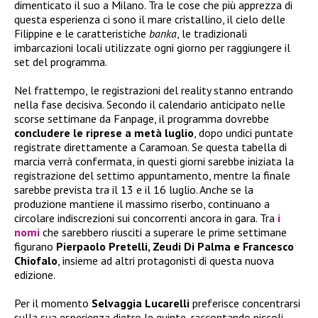
dimenticato il suo a Milano. Tra le cose che più apprezza di
questa esperienza ci sono il mare cristallino, il cielo delle
Filippine e le caratteristiche
banka
, le tradizionali
imbarcazioni locali utilizzate ogni giorno per raggiungere il
set del programma.
Nel frattempo, le registrazioni del reality stanno entrando
nella fase decisiva. Secondo il calendario anticipato nelle
scorse settimane da Fanpage, il programma dovrebbe
concludere le riprese a metà luglio
, dopo undici puntate
registrate direttamente a Caramoan. Se questa tabella di
marcia verrà confermata, in questi giorni sarebbe iniziata la
registrazione del settimo appuntamento, mentre la finale
sarebbe prevista tra il 13 e il 16 luglio. Anche se la
produzione mantiene il massimo riserbo, continuano a
circolare indiscrezioni sui concorrenti ancora in gara. Tra
i
nomi
che sarebbero riusciti a superare le prime settimane
figurano
Pierpaolo Pretelli, Zeudi Di Palma e Francesco
Chiofalo
, insieme ad altri protagonisti di questa nuova
edizione.
Per il momento
Selvaggia Lucarelli
preferisce concentrarsi
sulla sua esperienza dietro le quinte, raccontando piccoli