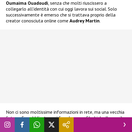
Oumaima Ouadoudi
, senza che molti riuscissero a
collegarlo all’identità con cui oggi lavora sui social. Solo
successivamente è emerso che si trattava proprio della
creator conosciuta online come
Audrey Martin
.
Non ci sono moltissime informazioni in rete, ma una vecchia
fotografia pubblicata anni fa sul suo profilo LinkedIn con il
nome di nascita ha permesso di collegare il profilo
professionale all’attuale account Instagram utilizzato dalla