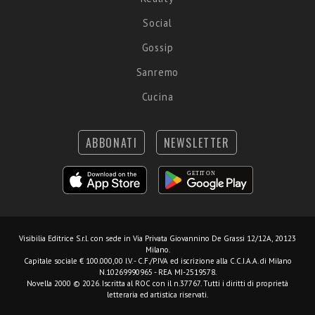
Social
Gossip
Sanremo
Cucina
ABBONATI
NEWSLETTER
Visibilia Editrice S.r.l.
con sede in Via Privata Giovannino De Grassi 12/12A, 20123
Milano.
Capitale sociale € 100.000,00 I.V. - C.F./P.IVA ed iscrizione alla C.C.I.A.A. di Milano
N.10269990965 - REA MI-2519578.
Novella 2000 © 2026. Iscritta al ROC con il n.37767. Tutti i diritti di proprietà
letteraria ed artistica riservati.