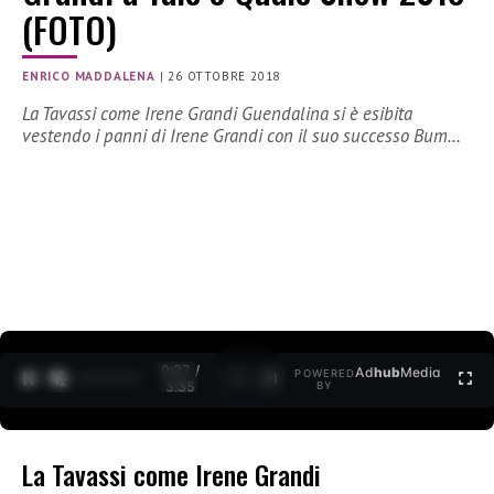
(FOTO)
ENRICO MADDALENA
|
26 OTTOBRE 2018
La Tavassi come Irene Grandi Guendalina si è esibita
vestendo i panni di Irene Grandi con il suo successo Bum…
0:27 /
Ad
hub
Media
POWERED
1
/
2
3:35
BY
La Tavassi come Irene Grandi