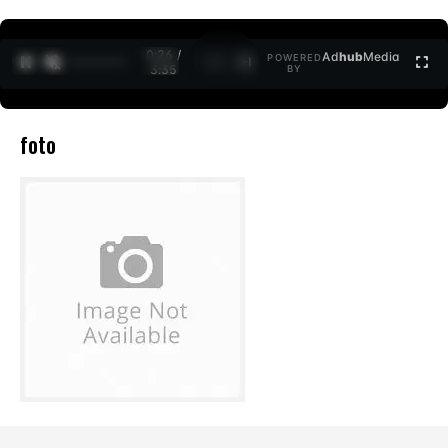
0:26 /
Ad
hub
Media
POWERED
1
/
2
3:35
BY
foto