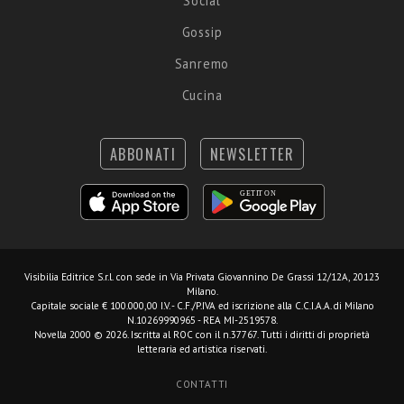
Social
Gossip
Sanremo
Cucina
ABBONATI
NEWSLETTER
Visibilia Editrice S.r.l.
con sede in Via Privata Giovannino De Grassi 12/12A, 20123
Milano.
Capitale sociale € 100.000,00 I.V. - C.F./P.IVA ed iscrizione alla C.C.I.A.A. di Milano
N.10269990965 - REA MI-2519578.
Novella 2000 © 2026. Iscritta al ROC con il n.37767. Tutti i diritti di proprietà
letteraria ed artistica riservati.
CONTATTI