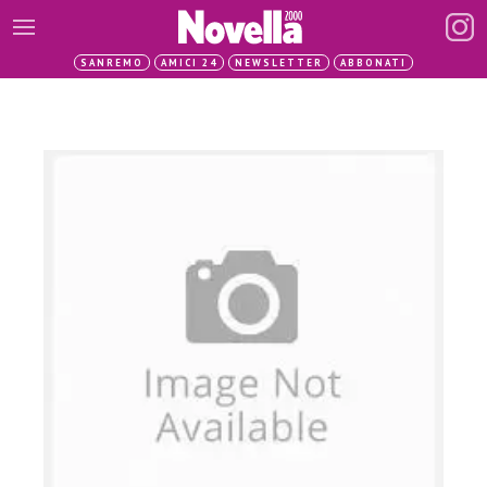
SANREMO
AMICI 24
NEWSLETTER
ABBONATI