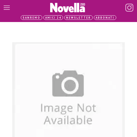
SANREMO
AMICI 24
NEWSLETTER
ABBONATI