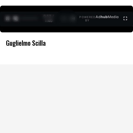
0:12 /
Ad
hub
Media
POWERED
1
/
2
1:40
BY
Guglielmo Scilla