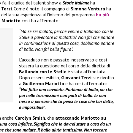
 fa il giudice del talent show a
Storie Italiane
ha
 Terzi
. Come è noto il compagno di
Simona Ventura
ha
o della sua esperienza all’interno del programma
ha più
.
Mariotto
così ha affermato:
“Ma se sei malato, perché venire a Ballando con le
Stelle a paventare la malattia? Non fai che parlare
in continuazione di questa cosa, dobbiamo parlare
di ballo. Non fai bella figura”.
L’accaduto non è passato inosservato e così
stasera la questione nel corso della diretta di
Ballando con le Stelle
è stata affrontata.
Dopo essersi esibito,
Giovanni Terzi
si è rivolto
a
Guillermo Mariotto
e ha così affermato:
“Hai fatto una cavolata. Parliamo di ballo, no che
poi nelle trasmissioni non parli di ballo. Io non
riesco a pensare che tu pensi le cose che hai detto,
è impossibile”
.
ta anche
Carolyn Smith
, che
attaccando Mariotto su
una cosa infelice. Significa che io dovrei stare a casa da un
ne che sono malate. Il ballo aiuta tantissimo. Non toccare