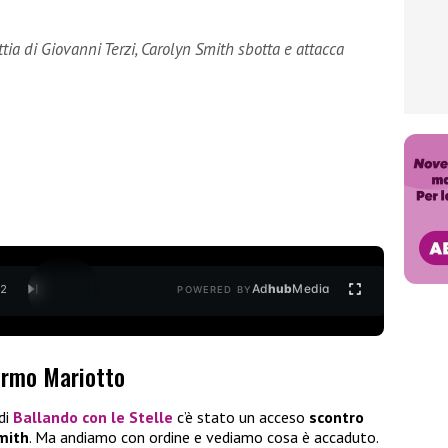
ia di Giovanni Terzi, Carolyn Smith sbotta e attacca
Ad
hub
Media
/
2
POWERED BY
ermo Mariotto
di
Ballando con le Stelle
c’è stato un acceso
scontro
mith
. Ma andiamo con ordine e vediamo cosa è accaduto.