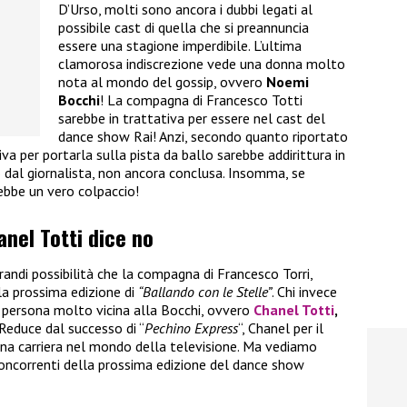
D’Urso, molti sono ancora i dubbi legati al
possibile cast di quella che si preannuncia
essere una stagione imperdibile. L’ultima
clamorosa indiscrezione vede una donna molto
nota al mondo del gossip, ovvero
Noemi
Bocchi
! La compagna di Francesco Totti
sarebbe in trattativa per essere nel cast del
dance show Rai! Anzi, secondo quanto riportato
va per portarla sulla pista da ballo sarebbe addirittura in
dal giornalista, non ancora conclusa. Insomma, se
rebbe un vero colpaccio!
anel Totti dice no
andi possibilità che la compagna di Francesco Torri,
lla prossima edizione di
“Ballando con le Stelle”
. Chi invece
a persona molto vicina alla Bocchi, ovvero
Chanel Totti
,
i. Reduce dal successo di “
Pechino Express
“, Chanel per il
a carriera nel mondo della televisione. Ma vediamo
 concorrenti della prossima edizione del dance show