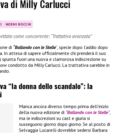
iva di Milly Carlucci
I
NOEMI BOCCHI
ettato come concorrente: “Trattativa avanzata”
ione di
“Ballando con le Stelle
“, specie dopo l’addio dopo
ria. In attesa di sapere ufficialmente chi prenderà il suo
) spunta fuori una nuova e clamorosa indiscrezione su
ow condotto da Milly Carlucci. La trattativa sarebbe in
ando.
iva “la donna dello scandalo”: la
i
Manca ancora diverso tempo prima dell’inizio
della nuova edizione di
“
Ballando con le Stelle
“
,
ma le indiscrezioni su cast e giuria si
susseguono giorno dopo giorno. Se al posto di
Selvaggia Lucarelli dovrebbe sedersi Barbara