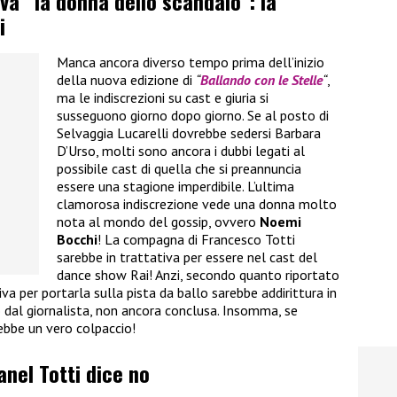
iva “la donna dello scandalo”: la
i
Manca ancora diverso tempo prima dell’inizio
della nuova edizione di
“
Ballando con le Stelle
“
,
ma le indiscrezioni su cast e giuria si
susseguono giorno dopo giorno. Se al posto di
Selvaggia Lucarelli dovrebbe sedersi Barbara
D’Urso, molti sono ancora i dubbi legati al
possibile cast di quella che si preannuncia
essere una stagione imperdibile. L’ultima
clamorosa indiscrezione vede una donna molto
nota al mondo del gossip, ovvero
Noemi
Bocchi
! La compagna di Francesco Totti
sarebbe in trattativa per essere nel cast del
dance show Rai! Anzi, secondo quanto riportato
va per portarla sulla pista da ballo sarebbe addirittura in
dal giornalista, non ancora conclusa. Insomma, se
rebbe un vero colpaccio!
anel Totti dice no