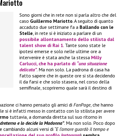
Mariotto
Sono giorni che in rete non si parla altro che del
caso
Guillermo Mariotto
. A seguito di quanto
accaduto due settimane fa a
Ballando con le
Stelle
, in rete si è iniziato a parlare di un
possibile allontanamento dello stilista dal
talent show di Rai 1
. Tante sono state le
ipotesi emerse e solo nelle ultime ore a
intervenire è stata anche la stessa
Milly
Carlucci
, che ha parlato di
“una situazione
delicata”
. Ma non solo. La padrona di casa ha
fatto sapere che in queste ore si sta decidendo
il da farsi e che solo stasera, nel corso della
semifinale, scopriremo quale sarà il destino di
uazione ci hanno pensato gli amici di
FanPage
, che hanno
ale si è infatti messo in contatto con lo stilista per avere
ermo
tuttavia, a domanda diretta sul suo ritorno in
adreterno e lo decide la Madonna”
. Ma non solo. Poco dopo
e cambiando alcuni versi di
“E l’amore guardò il tempo e
ancellazione del suo profilo
Instagram
)
sembra