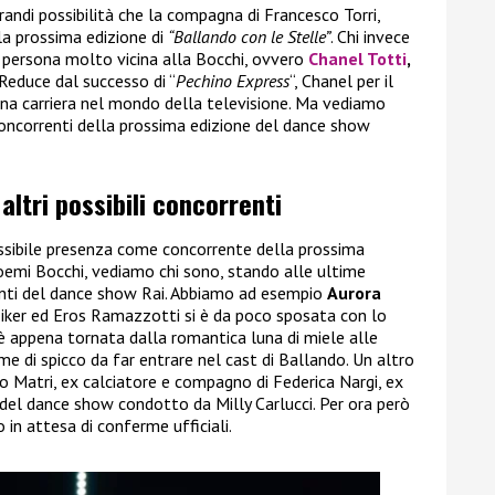
andi possibilità che la compagna di Francesco Torri,
lla prossima edizione di
“Ballando con le Stelle”
. Chi invece
a persona molto vicina alla Bocchi, ovvero
Chanel Totti
,
i. Reduce dal successo di “
Pechino Express
“, Chanel per il
a carriera nel mondo della televisione. Ma vediamo
 concorrenti della prossima edizione del dance show
 altri possibili concorrenti
 possibile presenza come concorrente della prossima
emi Bocchi, vediamo chi sono, stando alle ultime
orrenti del dance show Rai. Abbiamo ad esempio
Aurora
nziker ed Eros Ramazzotti si è da poco sposata con lo
 appena tornata dalla romantica luna di miele alle
 di spicco da far entrare nel cast di Ballando. Un altro
o Matri, ex calciatore e compagno di Federica Nargi, ex
 del dance show condotto da Milly Carlucci. Per ora però
in attesa di conferme ufficiali.