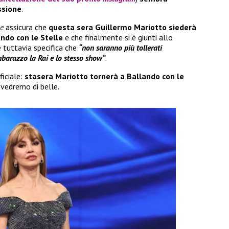
ssione
.
e
assicura che
questa sera Guillermo Mariotto siederà
ando con le Stelle
e che finalmente si è giunti allo
e tuttavia specifica che
“non saranno più tollerati
barazzo la Rai e lo stesso show”
.
iciale:
stasera Mariotto tornerà a Ballando con le
 vedremo di belle.