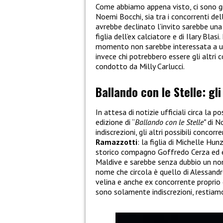
Come abbiamo appena visto, ci sono gr
Noemi Bocchi, sia tra i concorrenti de
avrebbe declinato l’invito sarebbe un
figlia dell’ex calciatore e di Ilary Blas
momento non sarebbe interessata a un
invece chi potrebbero essere gli altri
condotto da Milly Carlucci.
Ballando con le Stelle: gli
In attesa di notizie ufficiali circa la
edizione di “
Ballando con le Stelle”
di No
indiscrezioni, gli altri possibili conc
Ramazzotti
: la figlia di Michelle Hu
storico compagno Goffredo Cerza ed è
Maldive e sarebbe senza dubbio un nome
nome che circola è quello di Alessandr
velina e anche ex concorrente proprio
sono solamente indiscrezioni, restiamo 