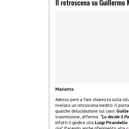
Il retroscena su Guillermo 
Mariotto
.
Adesso però a fare chiarezza sulla sit
rivelato un retroscena inedito. Il port
qualche delucidazione sul caso.
Guill
trasmissione, afferma:
“Lo decide il P
infatti il giudice cita
Luigi Pirandello
rise”
(facendo anche riferimento alla
c