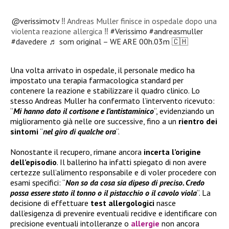
@verissimotv
‼️ Andreas Muller finisce in ospedale dopo una
violenta reazione allergica ‼️
#Verissimo
#andreasmuller
#davedere
♬ som original – WE ARE 00h.03m 🇨🇭
Una volta arrivato in ospedale, il personale medico ha
impostato una terapia farmacologica standard per
contenere la reazione e stabilizzare il quadro clinico. Lo
stesso Andreas Muller ha confermato l’intervento ricevuto:
“
Mi hanno dato il cortisone e l’antistaminico
“, evidenziando un
miglioramento già nelle ore successive, fino a un
rientro dei
sintomi
“
nel giro di qualche ora
“.
Nonostante il recupero, rimane ancora
incerta l’origine
dell’episodio
. Il ballerino ha infatti spiegato di non avere
certezze sull’alimento responsabile e di voler procedere con
esami specifici: “
Non so da cosa sia dipeso di preciso. Credo
possa essere stato il tonno o il pistacchio o il cavolo viola
“. La
decisione di effettuare
test allergologici
nasce
dall’esigenza di prevenire eventuali recidive e identificare con
precisione eventuali intolleranze o
allergie
non ancora