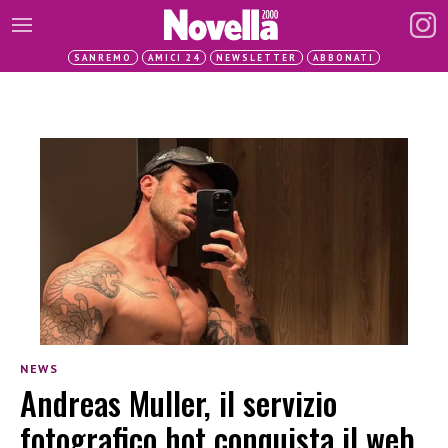
SANREMO
AMICI 24
NEWSLETTER
ABBONATI
NEWS
Andreas Muller, il servizio
fotografico hot conquista il web