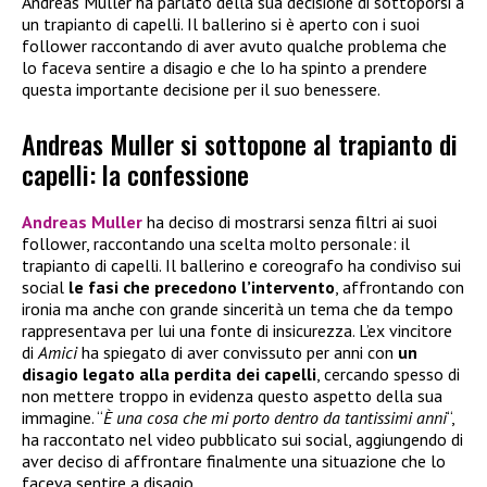
Andreas Muller ha parlato della sua decisione di sottoporsi a
un trapianto di capelli. Il ballerino si è aperto con i suoi
follower raccontando di aver avuto qualche problema che
lo faceva sentire a disagio e che lo ha spinto a prendere
questa importante decisione per il suo benessere.
Andreas Muller si sottopone al trapianto di
capelli: la confessione
Andreas Muller
ha deciso di mostrarsi senza filtri ai suoi
follower, raccontando una scelta molto personale: il
trapianto di capelli. Il ballerino e coreografo ha condiviso sui
social
le fasi che precedono l’intervento
, affrontando con
ironia ma anche con grande sincerità un tema che da tempo
rappresentava per lui una fonte di insicurezza. L’ex vincitore
di
Amici
ha spiegato di aver convissuto per anni con
un
disagio legato alla perdita dei capelli
, cercando spesso di
non mettere troppo in evidenza questo aspetto della sua
immagine. “
È una cosa che mi porto dentro da tantissimi anni
“,
ha raccontato nel video pubblicato sui social, aggiungendo di
aver deciso di affrontare finalmente una situazione che lo
faceva sentire a disagio.