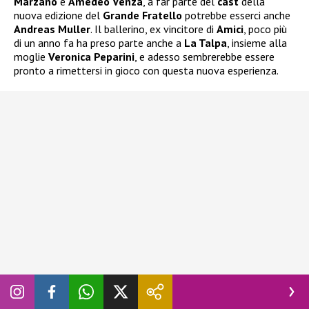
Marzano
e
Amedeo Venza
, a far parte del
cast
della
nuova edizione del
Grande Fratello
potrebbe esserci anche
Andreas Muller
. Il ballerino, ex vincitore di
Amici
, poco più
di un anno fa ha preso parte anche a
La Talpa
, insieme alla
moglie
Veronica Peparini
, e adesso sembrerebbe essere
pronto a rimettersi in gioco con questa nuova esperienza.