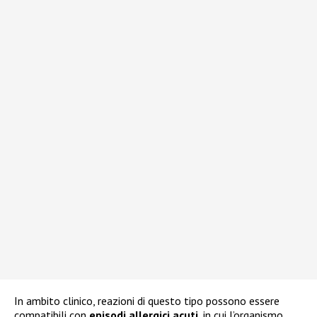
In ambito clinico, reazioni di questo tipo possono essere
compatibili con
episodi allergici acuti
, in cui l’organismo