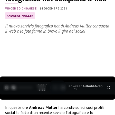
VINCENZO CHIANESE
|
14 DICEMBRE 2024
ANDREAS MULLER
Il nuovo servizio fotografico hot di Andreas Muller conquista
il web e le foto fanno in breve il giro dei social
0:06 /
Ad
hub
Media
POWERED
1
/
2
3:35
BY
In queste ore
Andreas Muller
ha condiviso sui suoi profili
social le foto di un recente sevizio fotografico e
le