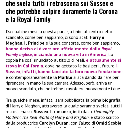
che svela tutti i retroscena sui Sussex e
che potrebbe colpire duramente la Corona
e la Royal Family
Da qualche mese a questa parte, a finire al centro dello
scandalo, come ben sappiamo, ci sono stati
Harry e
Meghan
. Il
Principe
e la sua consorte, come ben sappiamo,
hanno deciso di divorziare ufficialmente dalla
Royal
Family inglese
, iniziando una nuova vita in America
. La
coppia ha così rinunciato al titolo di reali,
e attualmente si
trova in California
, dove ha gettato le basi per il futuro.
I
Sussex
, infatti, hanno lanciato la loro nuova fondazione
,
e contemporaneamente la
Markle
si sta dando da fare per
riprendere in mano la sua carriera. Adesso, però, arriva un
nuovo scandalo, che potrebbe travolgere nuovamente i due.
Tra qualche mese, infatti, sarà pubblicata la prima
biografia
di Harry e Meghan, attraverso la quale saranno svelati tutti i
retroscena sui
Sussex
. Il romanzo, intitolato
Thoroughly
Modern: The Real World of Harry and Meghan
, è stato scritto
dalla produttrice
Carolyn Duran
, con l’aiuto di
Omid Scobie
,