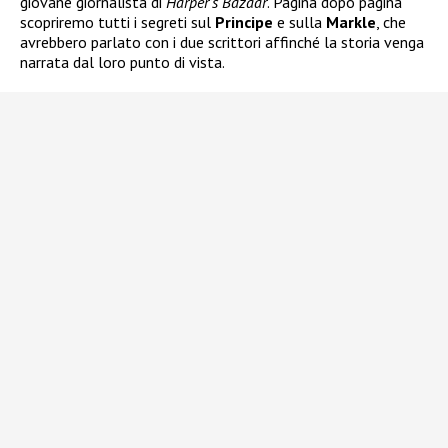
giovane giornalista di
Harper’s Bazaar
. Pagina dopo pagina
scopriremo tutti i segreti sul
Principe
e sulla
Markle
, che
avrebbero parlato con i due scrittori affinché la storia venga
narrata dal loro punto di vista.