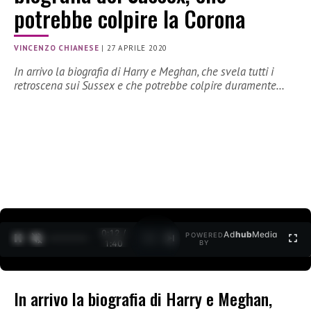
potrebbe colpire la Corona
VINCENZO CHIANESE
|
27 APRILE 2020
In arrivo la biografia di Harry e Meghan, che svela tutti i
retroscena sui Sussex e che potrebbe colpire duramente…
0:12 /
Ad
hub
Media
POWERED
1
/
2
1:40
BY
In arrivo la biografia di Harry e Meghan,