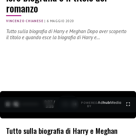
romanzo
VINCENZO CHIANESE
|
6 MAGGIO 2020
Tutto sulla biografia di Harry e Meghan Dopo aver scoperto
il titolo e quando esce la biografia di Harry e…
0:27 /
Ad
hub
Media
POWERED
1
/
2
3:35
BY
Tutto sulla biografia di Harry e Meghan