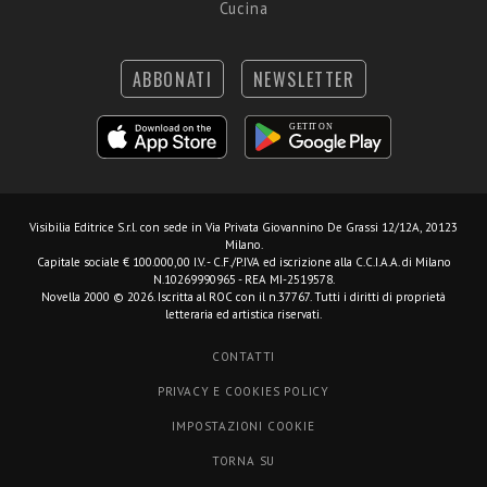
Cucina
ABBONATI
NEWSLETTER
Visibilia Editrice S.r.l.
con sede in Via Privata Giovannino De Grassi 12/12A, 20123
Milano.
Capitale sociale € 100.000,00 I.V. - C.F./P.IVA ed iscrizione alla C.C.I.A.A. di Milano
N.10269990965 - REA MI-2519578.
Novella 2000 © 2026. Iscritta al ROC con il n.37767. Tutti i diritti di proprietà
letteraria ed artistica riservati.
CONTATTI
PRIVACY E COOKIES POLICY
IMPOSTAZIONI COOKIE
TORNA SU