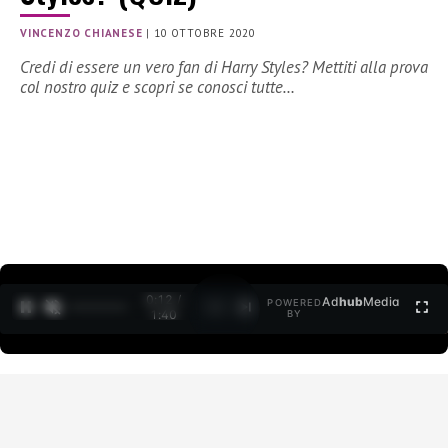
VINCENZO CHIANESE
|
10 OTTOBRE 2020
Credi di essere un vero fan di Harry Styles? Mettiti alla prova
col nostro quiz e scopri se conosci tutte…
0:12 /
Ad
hub
Media
POWERED
1
/
2
1:40
BY