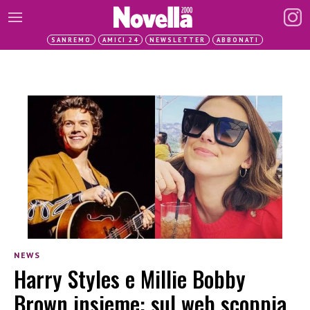
SANREMO
AMICI 24
NEWSLETTER
ABBONATI
NEWS
Harry Styles e Millie Bobby
Brown insieme: sul web scoppia