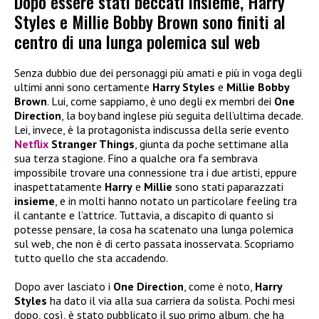
Dopo essere stati beccati insieme, Harry
Styles e Millie Bobby Brown sono finiti al
centro di una lunga polemica sul web
Senza dubbio due dei personaggi più amati e più in voga degli
ultimi anni sono certamente
Harry Styles
e
Millie Bobby
Brown
. Lui, come sappiamo, è uno degli ex membri dei
One
Direction
, la boy band inglese più seguita dell’ultima decade.
Lei, invece, è la protagonista indiscussa della serie evento
Netflix
Stranger Things
, giunta da poche settimane alla
sua terza stagione. Fino a qualche ora fa sembrava
impossibile trovare una connessione tra i due artisti, eppure
inaspettatamente
Harry
e
Millie
sono stati paparazzati
insieme
, e in molti hanno notato un particolare feeling tra
il cantante e l’attrice. Tuttavia, a discapito di quanto si
potesse pensare, la cosa ha scatenato una lunga polemica
sul web, che non è di certo passata inosservata. Scopriamo
tutto quello che sta accadendo.
Dopo aver lasciato i
One Direction
, come è noto,
Harry
Styles
ha dato il via alla sua carriera da solista. Pochi mesi
dopo, così, è stato pubblicato il suo primo album, che ha