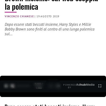
la polemica
VINCENZO CHIANESE
|
19 AGOSTO 2019
Dopo essere stati beccati insieme, Harry Styles e Millie
Bobby Brown sono finiti al centro di una lunga polemica
sul…
0:04 /
Ad
hub
Media
POWERED
1
/
2
1:40
BY