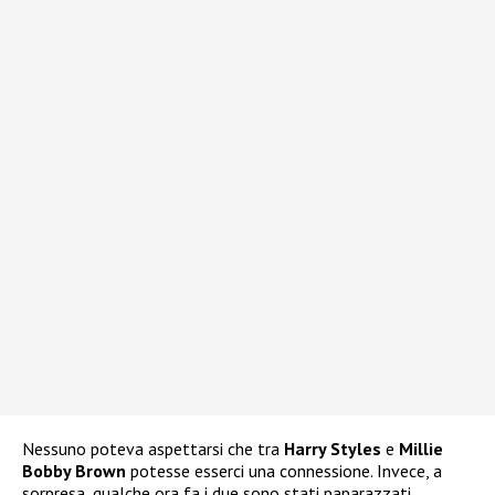
Nessuno poteva aspettarsi che tra
Harry Styles
e
Millie
Bobby Brown
potesse esserci una connessione. Invece, a
sorpresa, qualche ora fa i due sono stati paparazzati