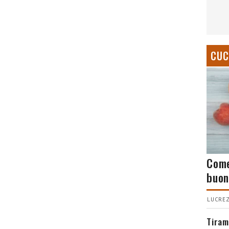
CUC
Come
buon
LUCREZ
Tiram