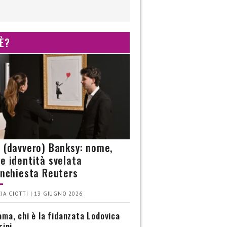
 È?
è (davvero) Banksy: nome,
 e identità svelata
’inchiesta Reuters
IA CIOTTI | 13 GIUGNO 2026
ma, chi è la fidanzata Lodovica
rini