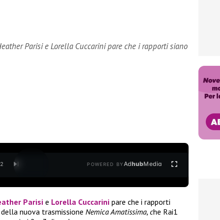
 Heather Parisi e Lorella Cuccarini pare che i rapporti siano
Ad
hub
Media
/
2
POWERED BY
ather Parisi
e
Lorella Cuccarini
pare che i rapporti
o della nuova trasmissione
Nemica Amatissima, c
he Rai1