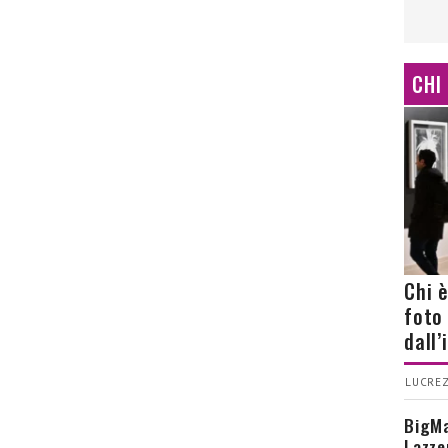
CHI
Chi 
foto
dall
LUCREZ
BigMa
Lazze