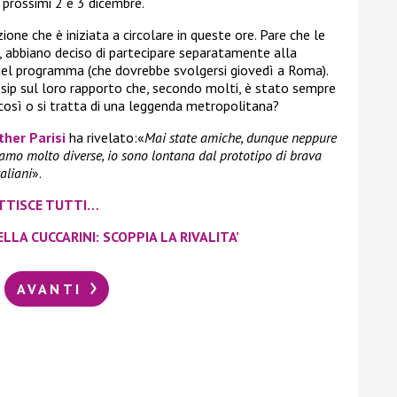
 prossimi 2 e 3 dicembre.
ione che è iniziata a circolare in queste ore. Pare che le
a, abbiano deciso di partecipare separatamente alla
el programma (che dovrebbe svolgersi giovedì a Roma).
sip sul loro rapporto che, secondo molti, è stato sempre
così o si tratta di una leggenda metropolitana?
her Parisi
ha rivelato:«
Mai state amiche, dunque neppure
amo molto diverse, io sono lontana dal prototipo di brava
aliani
».
ITTISCE TUTTI…
ELLA CUCCARINI: SCOPPIA LA RIVALITA’
AVANTI