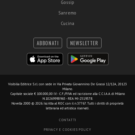
Gossip
Sanremo
Cucina
ABBONATI
NEWSLETTER
Visibilia Editrice S.r.l.
con sede in Via Privata Giovannino De Grassi 12/12A, 20123
Milano.
Capitale sociale € 100.000,00 I.V. - C.F./P.IVA ed iscrizione alla C.C.I.A.A. di Milano
N.10269990965 - REA MI-2519578.
Novella 2000 © 2026. Iscritta al ROC con il n.37767. Tutti i diritti di proprietà
letteraria ed artistica riservati.
CONTATTI
PRIVACY E COOKIES POLICY