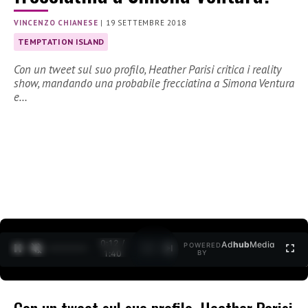
VINCENZO CHIANESE
|
19 SETTEMBRE 2018
TEMPTATION ISLAND
Con un tweet sul suo profilo, Heather Parisi critica i reality
show, mandando una probabile frecciatina a Simona Ventura
e…
0:12 /
Ad
hub
Media
POWERED
1
/
2
1:40
BY