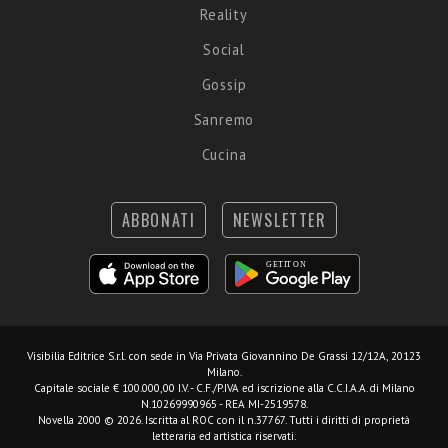
Reality
Social
Gossip
Sanremo
Cucina
ABBONATI
NEWSLETTER
Visibilia Editrice S.r.l.
con sede in Via Privata Giovannino De Grassi 12/12A, 20123
Milano.
Capitale sociale € 100.000,00 I.V. - C.F./P.IVA ed iscrizione alla C.C.I.A.A. di Milano
N.10269990965 - REA MI-2519578.
Novella 2000 © 2026. Iscritta al ROC con il n.37767. Tutti i diritti di proprietà
letteraria ed artistica riservati.