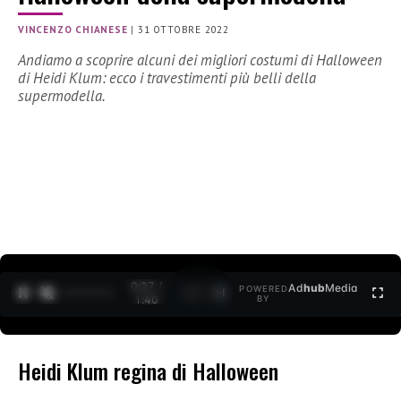
VINCENZO CHIANESE
|
31 OTTOBRE 2022
Andiamo a scoprire alcuni dei migliori costumi di Halloween
di Heidi Klum: ecco i travestimenti più belli della
supermodella.
0:27 /
Ad
hub
Media
POWERED
1
/
2
1:40
BY
Heidi Klum regina di Halloween