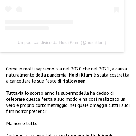
Un post condiviso da Heidi Klum (@heidiklum)
Come in molti sapranno, sia nel 2020 che nel 2021, a causa
naturalmente della pandemia,
Heidi Klum
è stata costretta
a cancellare le sue feste di
Halloween
.
Tuttavia lo scorso anno la supermodella ha deciso di
celebrare questa festa a suo modo e ha così realizzato un
vero e proprio cortometraggio, nel quale omaggia tutti i suoi
film horror preferiti!
Ma non è tutto.
Andiamo a scoprire tutti i
costumi più belli di Heidi
.