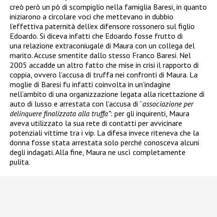
creò però un pò di scompiglio nella famiglia Baresi, in quanto
iniziarono a circolare voci che mettevano in dubbio
l’effettiva paternità dell’ex difensore rossonero sul figlio
Edoardo. Si diceva infatti che Edoardo fosse frutto di
una relazione extraconiugale di Maura con un collega del
marito. Accuse smentite dallo stesso Franco Baresi. Nel
2005 accadde un altro fatto che mise in crisi il rapporto di
coppia, ovvero l’accusa di truffa nei confronti di Maura. La
moglie di Baresi fu infatti coinvolta in un’indagine
nell’ambito di una organizzazione legata alla ricettazione di
auto di lusso e arrestata
con l’accusa di “
associazione per
delinquere finalizzata alla truffa”
: per gli inquirenti, Maura
aveva utilizzato la sua rete di contatti per avvicinare
potenziali vittime tra i vip. La difesa invece riteneva che la
donna fosse stata arrestata solo perché conosceva alcuni
degli indagati. Alla fine, Maura ne uscì completamente
pulita.