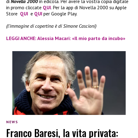
di
Novella 2000
in edicola. Per avere la vostra copia digitale
in promo cliccate
QUI
. Per la app di Novella 2000 su Apple
Store
QUI
e
QUI
per Google Play.
(l’immagine di copertina è di Simone Cascioni)
LEGGI ANCHE: Alessia Macari: «Il mio parto da incubo»
NEWS
Franco Baresi, la vita privata: