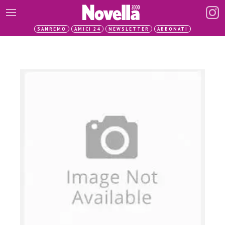
SANREMO
AMICI 24
NEWSLETTER
ABBONATI