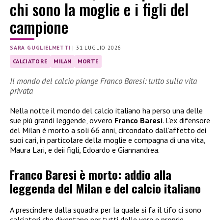
chi sono la moglie e i figli del
campione
SARA GUGLIELMETTI
|
31 LUGLIO 2026
CALCIATORE
MILAN
MORTE
Il mondo del calcio piange Franco Baresi: tutto sulla vita
privata
Nella notte il mondo del calcio italiano ha perso una delle
sue più grandi leggende, ovvero
Franco Baresi
. L’ex difensore
del Milan è morto a soli 66 anni, circondato dall’affetto dei
suoi cari, in particolare della moglie e compagna di una vita,
Maura Lari, e deii figli, Edoardo e Giannandrea.
Franco Baresi è morto: addio alla
leggenda del Milan e del calcio italiano
A prescindere dalla squadra per la quale si fa il tifo ci sono
calciatori che diventano per tutti delle vere e proprie