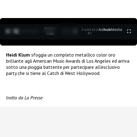
0:15 /
Ad
hub
Media
POWERED
1
/
2
1:40
BY
Heidi Klum
sfoggia un completo metallico color oro
brillante agli American Music Awards di Los Angeles ed arriva
sotto una pioggia battente per partecipare all’esclusivo
party che si tiene al Catch di West Hollywood.
tratto da La Presse