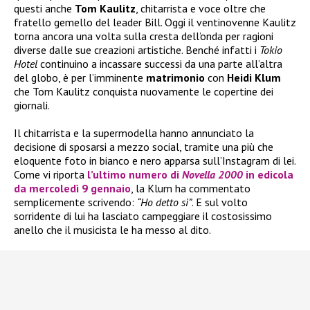
questi anche
Tom Kaulitz
, chitarrista e voce oltre che
fratello gemello del leader Bill. Oggi il ventinovenne Kaulitz
torna ancora una volta sulla cresta dell’onda per ragioni
diverse dalle sue creazioni artistiche. Benché infatti i
Tokio
Hotel
continuino a incassare successi da una parte all’altra
del globo, è per l’imminente
matrimonio
con
Heidi Klum
che Tom Kaulitz conquista nuovamente le copertine dei
giornali.
Il chitarrista e la supermodella hanno annunciato la
decisione di sposarsi a mezzo social, tramite una più che
eloquente foto in bianco e nero apparsa sull’Instagram di lei.
Come vi riporta
l’ultimo numero di
Novella 2000
in edicola
da mercoledì 9 gennaio
, la Klum ha commentato
semplicemente scrivendo:
“Ho detto sì”
. E sul volto
sorridente di lui ha lasciato campeggiare il costosissimo
anello che il musicista le ha messo al dito.