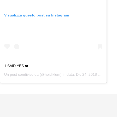
Visualizza questo post su Instagram
I SAID YES ❤️
Un post condiviso da (@heidiklum) in data:
Dic 24, 2018 at 11:01 PST