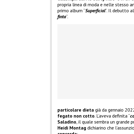
propria linea di moda e nelle stesso 
primo album “
Superficial
“. Il debutto 
finta
“.
particolare dieta
già da gennaio 2022.
fegato non cotto
. L’aveva definita “
c
Saladino
, il quale sembra un grande p
Heidi Montag
dichiarino che l’assunzio
concorda
: