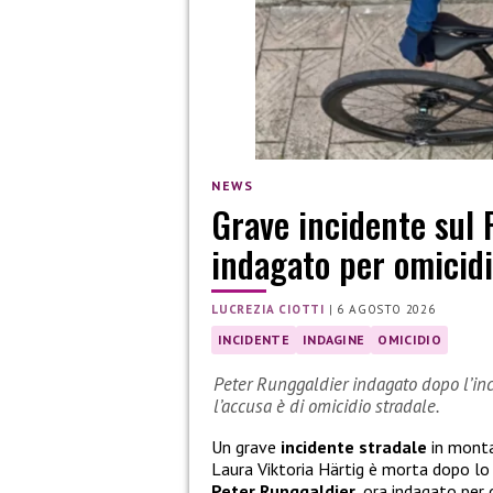
NEWS
Grave incidente sul 
indagato per omicidi
LUCREZIA CIOTTI
|
6 AGOSTO 2026
INCIDENTE
INDAGINE
OMICIDIO
Peter Runggaldier indagato dopo l’inci
l’accusa è di omicidio stradale.
Un grave
incidente stradale
in monta
Laura Viktoria Härtig è morta dopo l
Peter Runggaldier
, ora indagato per 