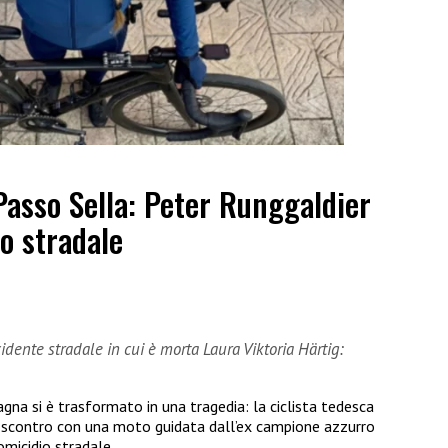
Passo Sella: Peter Runggaldier
o stradale
dente stradale in cui è morta Laura Viktoria Härtig:
gna si è trasformato in una tragedia: la ciclista tedesca
o scontro con una moto guidata dall’ex campione azzurro
omicidio stradale.