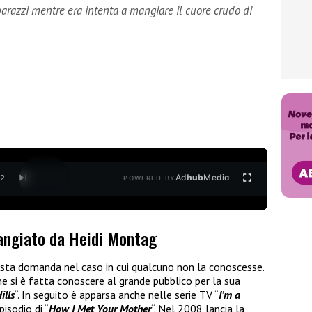
arazzi mentre era intenta a mangiare il cuore crudo di
Ad
hub
Media
/
2
POWERED BY
mangiato da Heidi Montag
sta domanda nel caso in cui qualcuno non la conoscesse.
he si è fatta conoscere al grande pubblico per la sua
ills
“. In seguito è apparsa anche nelle serie TV “
I’m a
pisodio di “
How I Met Your Mother
“. Nel 2008 lancia la