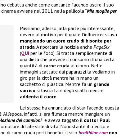
anno debutta anche come cantante facendo uscire il suo
al cinema avviene nel 2011 nella pellicola “
Mia moglie per
Passiamo, adesso, alla parte più interessante,
ovvero al motivo per il quale l’influencer stava
mangiando un cuore crudo di bisonte
per
strada
. A riportare la notizia anche
PageSix
(
QUI
per le foto). Si tratta semplicemente di
una dieta che prevede il consumo di una certa
quantità di
carne cruda
al giorno. Nelle
immagini scattate dai paparazzi la vediamo in
giro per la città mentre ha in mano un
sacchetto di plastica. Mentre fa un
grande
sorriso
si lascia fare degli scatti mentre
addenta il cuore
.
Lei stessa ha annunciato di star facendo questa
 All’epoca, infatti, si era filmata mentre mangiare un
olazione dei campioni
” e aveva taggato il
dottor Paul
romotore di tale stile di vita. Nonostante il medico e
ne di carne cruda porti benefici, il sito
healthline.com
non