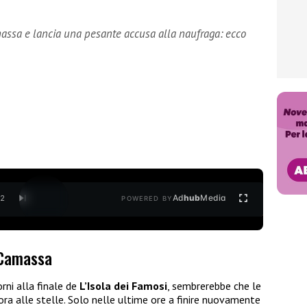
assa e lancia una pesante accusa alla naufraga: ecco
Ad
hub
Media
/
2
POWERED BY
 Camassa
ni alla finale de
L’Isola dei Famosi
, sembrerebbe che le
ora alle stelle. Solo nelle ultime ore a finire nuovamente