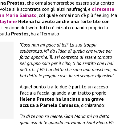
na Prestes
, che ormai sembrerebbe essere sola contro
volte si è scontrata con gli altri naufraghi, e
di recente
an Maria Sainato
, col quale ormai non c’è più feeling. Ma
daytime
Helena ha avuto anche una forte lite con
attenzione del web. Tutto è iniziato quando proprio la
 sulla
Prestes
, ha affermato:
“Cosa non mi pace di lei? La sua troppa
esuberanza. Mi dà l’idea di quella che vuole per
forza apparire. Tu sei contenta di essere tornata
nel gruppo solo per il cibo, ti ho sentito che l’hai
detto. […] Mi hai detto che sono una maschera, mi
hai detto le peggio cose. Tu sei sempre offensiva”.
A quel punto tra le due è partito un acceso
faccia a faccia, quando a un tratto proprio
Helena Prestes ha lanciato una grave
accusa a Pamela Camassa
, dichiarando:
“Io di te non so niente. Gian Maria mi ha detto
qualcosa di te quando eravamo a Sant’Elena. Mi