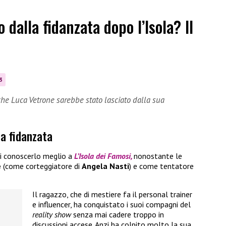
 dalla fidanzata dopo l’Isola? Il
3
che Luca Vetrone sarebbe stato lasciato dalla sua
la fidanzata
 conoscerlo meglio a
L’Isola dei Famosi,
nonostante le
e
(come corteggiatore di
Angela Nasti
) e come tentatore
Il ragazzo, che di mestiere fa il personal trainer
e influencer, ha conquistato i suoi compagni del
reality show
senza mai cadere troppo in
discussioni accese. Anzi ha colpito molto la sua