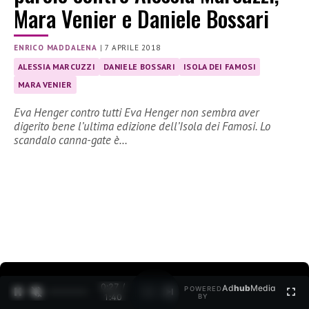
Mara Venier e Daniele Bossari
ENRICO MADDALENA
|
7 APRILE 2018
ALESSIA MARCUZZI
DANIELE BOSSARI
ISOLA DEI FAMOSI
MARA VENIER
Eva Henger contro tutti Eva Henger non sembra aver
digerito bene l’ultima edizione dell’Isola dei Famosi. Lo
scandalo canna-gate è…
0:27 /
Ad
hub
Media
POWERED
1
/
2
1:40
BY