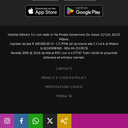
Visibilia Editrice S.r.l.
con sede in Via Privata Giovannino De Grassi 12/12A, 20123
Milano.
Capitale sociale € 100.000,00 I.V. - C.F./P.IVA ed iscrizione alla C.C.I.A.A. di Milano
N.10269990965 - REA MI-2519578.
Novella 2000 © 2026. Iscritta al ROC con il n.37767. Tutti i diritti di proprietà
letteraria ed artistica riservati.
CONTATTI
PRIVACY E COOKIES POLICY
IMPOSTAZIONI COOKIE
TORNA SU