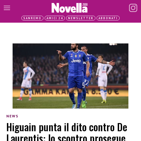
SANREMO
AMICI 24
NEWSLETTER
ABBONATI
NEWS
Higuain punta il dito contro De
Laurentis: lo scontro prosegue