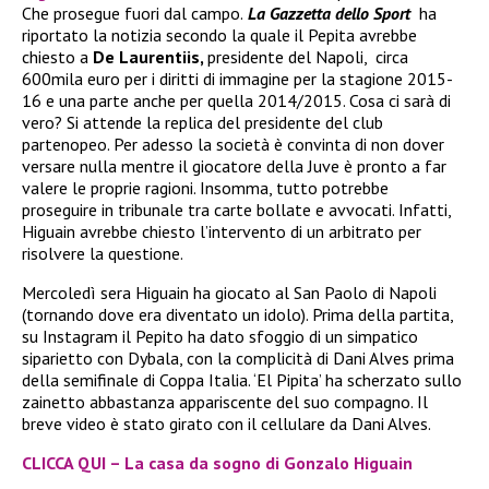
Che prosegue fuori dal campo.
La Gazzetta dello Sport
ha
riportato la notizia secondo la quale il Pepita avrebbe
chiesto a
De Laurentiis,
presidente del Napoli, circa
600mila euro per i diritti di immagine per la stagione 2015-
16 e una parte anche per quella 2014/2015. Cosa ci sarà di
vero? Si attende la replica del presidente del club
partenopeo. Per adesso la società è convinta di non dover
versare nulla mentre il giocatore della Juve è pronto a far
valere le proprie ragioni. Insomma, tutto potrebbe
proseguire in tribunale tra carte bollate e avvocati. Infatti,
Higuain avrebbe chiesto l’intervento di un arbitrato per
risolvere la questione.
Mercoledì sera Higuain ha giocato al San Paolo di Napoli
(tornando dove era diventato un idolo). Prima della partita,
su Instagram il Pepito ha dato sfoggio di un simpatico
siparietto con Dybala, con la complicità di Dani Alves prima
della semifinale di Coppa Italia. ‘El Pipita’ ha scherzato sullo
zainetto abbastanza appariscente del suo compagno. Il
breve video è stato girato con il cellulare da Dani Alves.
CLICCA QUI – La casa da sogno di Gonzalo Higuain