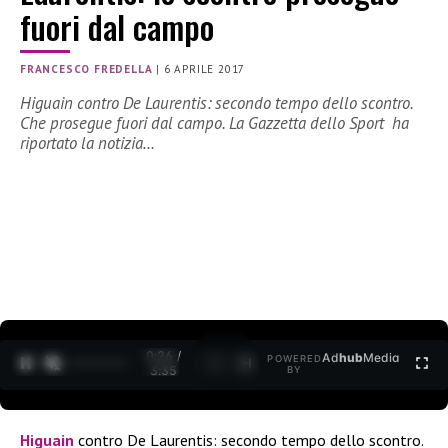
fuori dal campo
FRANCESCO FREDELLA
|
6 APRILE 2017
Higuain contro De Laurentis: secondo tempo dello scontro.
Che prosegue fuori dal campo. La Gazzetta dello Sport ha
riportato la notizia…
0:27 /
Ad
hub
Media
POWERED
1
/
2
3:35
BY
Higuain
contro De Laurentis: secondo tempo dello scontro.