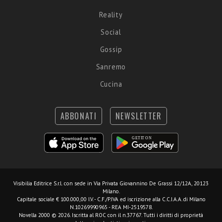
Reality
Social
Gossip
Sanremo
Cucina
ABBONATI
NEWSLETTER
Visibilia Editrice S.r.l.
con sede in Via Privata Giovannino De Grassi 12/12A, 20123
Milano.
Capitale sociale € 100.000,00 I.V. - C.F./P.IVA ed iscrizione alla C.C.I.A.A. di Milano
N.10269990965 - REA MI-2519578.
Novella 2000 © 2026. Iscritta al ROC con il n.37767. Tutti i diritti di proprietà