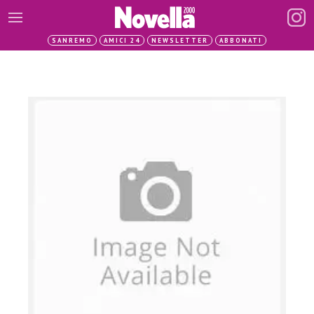
SANREMO
AMICI 24
NEWSLETTER
ABBONATI