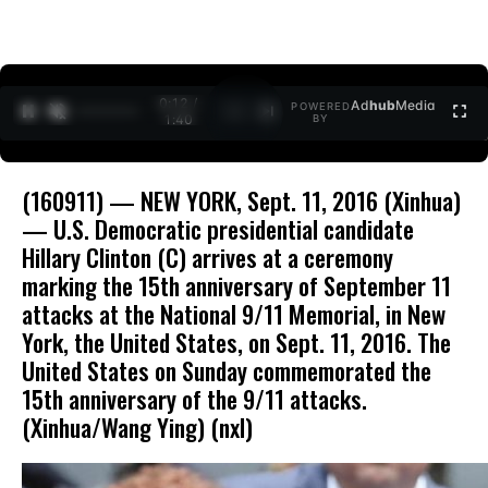
0:13 /
Ad
hub
Media
POWERED
1
/
2
1:40
BY
(160911) — NEW YORK, Sept. 11, 2016 (Xinhua)
— U.S. Democratic presidential candidate
Hillary Clinton (C) arrives at a ceremony
marking the 15th anniversary of September 11
attacks at the National 9/11 Memorial, in New
York, the United States, on Sept. 11, 2016. The
United States on Sunday commemorated the
15th anniversary of the 9/11 attacks.
(Xinhua/Wang Ying) (nxl)