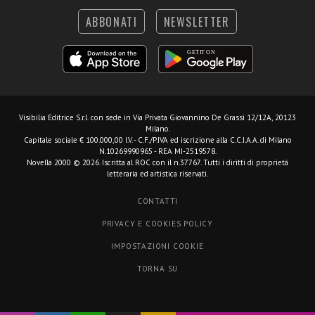
ABBONATI
NEWSLETTER
Visibilia Editrice S.r.l.
con sede in Via Privata Giovannino De Grassi 12/12A, 20123
Milano.
Capitale sociale € 100.000,00 I.V. - C.F./P.IVA ed iscrizione alla C.C.I.A.A. di Milano
N.10269990965 - REA MI-2519578.
Novella 2000 © 2026. Iscritta al ROC con il n.37767. Tutti i diritti di proprietà
letteraria ed artistica riservati.
CONTATTI
PRIVACY E COOKIES POLICY
IMPOSTAZIONI COOKIE
TORNA SU