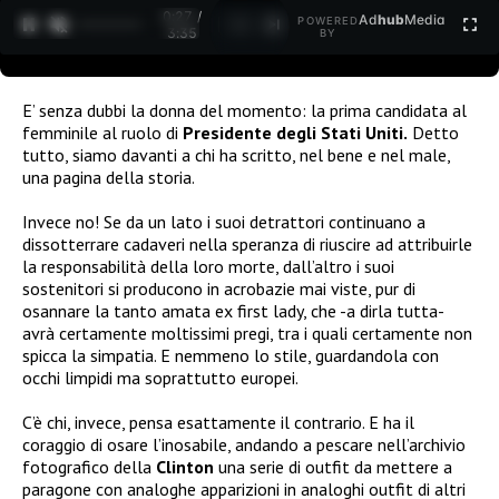
0:27 /
Ad
hub
Media
POWERED
1
/
2
3:35
BY
E’ senza dubbi la donna del momento: la prima candidata al
femminile al ruolo di
Presidente degli Stati Uniti.
Detto
tutto, siamo davanti a chi ha scritto, nel bene e nel male,
una pagina della storia.
Invece no! Se da un lato i suoi detrattori continuano a
dissotterrare cadaveri nella speranza di riuscire ad attribuirle
la responsabilità della loro morte, dall’altro i suoi
sostenitori si producono in acrobazie mai viste, pur di
osannare la tanto amata ex first lady, che -a dirla tutta-
avrà certamente moltissimi pregi, tra i quali certamente non
spicca la simpatia. E nemmeno lo stile, guardandola con
occhi limpidi ma soprattutto europei.
C’è chi, invece, pensa esattamente il contrario. E ha il
coraggio di osare l’inosabile, andando a pescare nell’archivio
fotografico della
Clinton
una serie di outfit da mettere a
paragone con analoghe apparizioni in analoghi outfit di altri