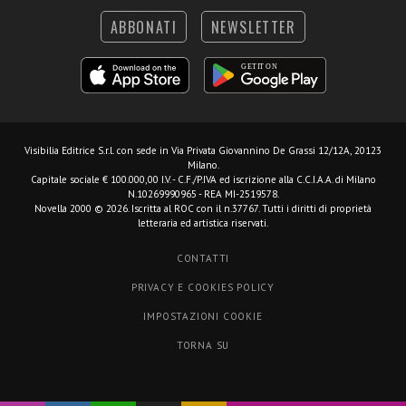
ABBONATI
NEWSLETTER
Visibilia Editrice S.r.l.
con sede in Via Privata Giovannino De Grassi 12/12A, 20123
Milano.
Capitale sociale € 100.000,00 I.V. - C.F./P.IVA ed iscrizione alla C.C.I.A.A. di Milano
N.10269990965 - REA MI-2519578.
Novella 2000 © 2026. Iscritta al ROC con il n.37767. Tutti i diritti di proprietà
letteraria ed artistica riservati.
CONTATTI
PRIVACY E COOKIES POLICY
IMPOSTAZIONI COOKIE
TORNA SU