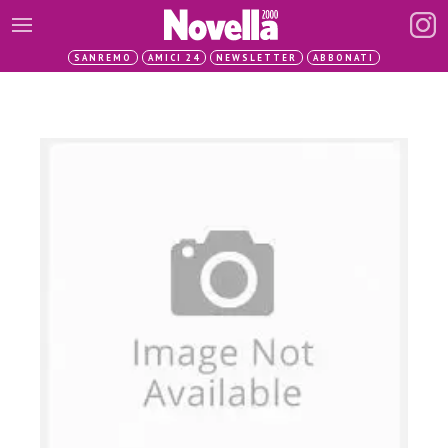
SANREMO
AMICI 24
NEWSLETTER
ABBONATI