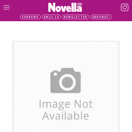
SANREMO
AMICI 24
NEWSLETTER
ABBONATI