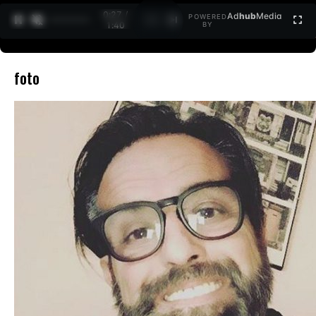
0:27 /
Ad
hub
Media
POWERED
1
/
2
1:40
BY
foto