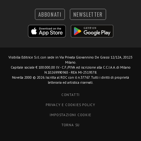
ABBONATI
NEWSLETTER
Visibilia Editrice S.r.l.
con sede in Via Privata Giovannino De Grassi 12/12A, 20123
Milano.
Capitale sociale € 100.000,00 I.V. - C.F./P.IVA ed iscrizione alla C.C.I.A.A. di Milano
N.10269990965 - REA MI-2519578.
Novella 2000 © 2026. Iscritta al ROC con il n.37767. Tutti i diritti di proprietà
letteraria ed artistica riservati.
CONTATTI
PRIVACY E COOKIES POLICY
IMPOSTAZIONI COOKIE
TORNA SU