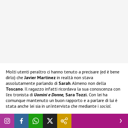
Molti utenti peraltro ci hanno tenuto a precisare (ed è bene
dirlo) che
Javier Martinez
in realtà non stava
assolutamente parlando di
Sarah
. Almeno non della
Toscano
. Il ragazzo infatti ricordava la sua conoscenza con
l’ex tronista di
Uomini e Donne,
Sara Tozzi.
Con lei ha
comunque mantenuto un buon rapporto e a parlare di lui è
stata anche lei sia in un’intervista che mediante i
social.
LEGGI ANCHE:
Giglio ammette di aver avuto rapporti con
Yulia: “Mangiamo, beviamo, sco***mo” (VIDEO)