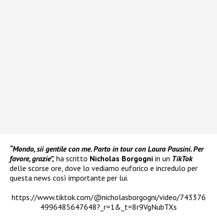
“Mondo, sii gentile con me. Parto in tour con Laura Pausini. Per
favore, grazie”,
ha scritto
Nicholas Borgogni
in un
TikTok
delle scorse ore, dove lo vediamo euforico e incredulo per
questa news così importante per lui.
https://www.tiktok.com/@nicholasborgogni/video/743376
4996485647648?_r=1&_t=8r9VgNubTXs