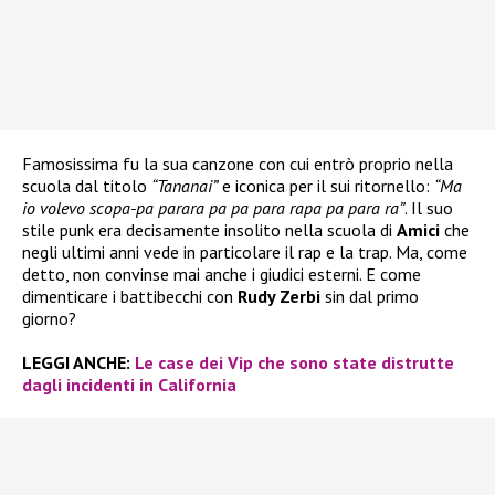
Famosissima fu la sua canzone con cui entrò proprio nella
scuola dal titolo
“Tananai”
e iconica per il sui ritornello:
“Ma
io volevo scopa-pa parara pa pa para rapa pa para ra”
. Il suo
stile punk era decisamente insolito nella scuola di
Amici
che
negli ultimi anni vede in particolare il rap e la trap. Ma, come
detto, non convinse mai anche i giudici esterni. E come
dimenticare i battibecchi con
Rudy Zerbi
sin dal primo
giorno?
LEGGI ANCHE:
Le case dei Vip che sono state distrutte
dagli incidenti in California