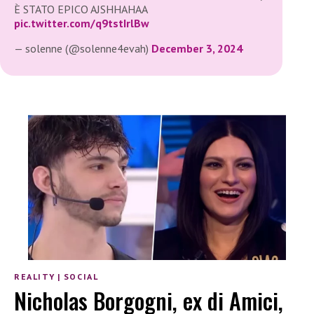
È STATO EPICO AJSHHAHAA
pic.twitter.com/q9tstIrlBw
— solenne (@solenne4evah)
December 3, 2024
REALITY
|
SOCIAL
Nicholas Borgogni, ex di Amici,