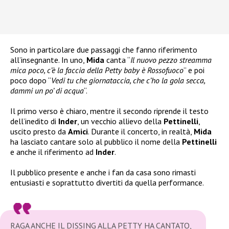
Sono in particolare due passaggi che fanno riferimento
all’insegnante. In uno,
Mida
canta “
Il nuovo pezzo streamma
mica poco, c’è la faccia della Petty baby è Rossofuoco
” e poi
poco dopo “
Vedi tu che giornataccia, che c’ho la gola secca,
dammi un po’ di acqua
“.
Il primo verso è chiaro, mentre il secondo riprende il testo
dell’inedito di
Inder
, un vecchio allievo della
Pettinelli
,
uscito presto da
Amici
. Durante il concerto, in realtà,
Mida
ha lasciato cantare solo al pubblico il nome della
Pettinelli
e anche il riferimento ad
Inder
.
Il pubblico presente e anche i fan da casa sono rimasti
entusiasti e soprattutto divertiti da quella performance.
RAGA ANCHE IL DISSING ALLA PETTY HA CANTATO,