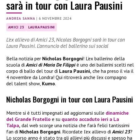
sarà in tour con Laura Pausini
ANDREA SANNA
|
6 NOVEMBRE 2024
AMICI 23
LAURA PAUSINI
L’ex allievo di Amici 23, Nicolas Borgogni sarà in tour con
Laura Pausini. L’annuncio del ballerino sui social
Bella notizia per
Nicholas Borgogni
! L’ex ballerino della
scuola di
Amici di Maria De Filippi
è uno dei ballerini scelti nel
corpo di ballo del tour di
Laura Pausini,
che ha preso il via il
4 novembre da Londra! Qui ritroverà anche l’ex compagno
del talent show,
Kumo
.
Nicholas Borgogni in tour con Laura Pausini
Mentre si è tutti impegnati ad aggiornarsi sulle
dinamiche
del
Grande Fratello
e su
quanto accaduto ieri a
La
Talpa
,
dal web scorge una notizia che farà felici tantissimi
fan di
Nicholas Borgogni
. Ricordate l’ex allievo di
Amici 23
?
Lo scorso anno è stato tra gli allievi più discussi e spesso ha