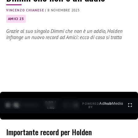
VINCENZO CHIANESE
|
8 NOVEMBRE 2023
AMICI 23
Grazie al suo singolo Dimmi che non è un addio, Holden
infrange un nuovo record ad Amici: ecco di cosa si tratta
0:30 /
Ad
hub
Media
POWERED
1
/
2
1:40
BY
Importante record per Holden