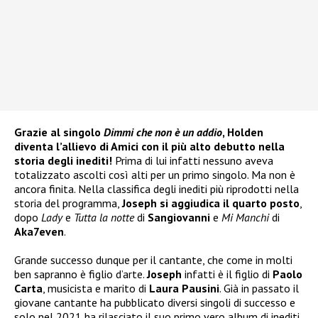
Grazie al singolo
Dimmi che non è un addio
, Holden
diventa l’allievo di Amici con il più alto debutto nella
storia degli inediti!
Prima di lui infatti nessuno aveva
totalizzato ascolti così alti per un primo singolo. Ma non è
ancora finita. Nella classifica degli inediti più riprodotti nella
storia del programma,
Joseph si aggiudica il quarto posto
,
dopo
Lady
e
Tutta la notte
di
Sangiovanni
e
Mi
Manchi
di
Aka7even
.
Grande successo dunque per il cantante, che come in molti
ben sapranno è figlio d’arte.
Joseph
infatti è il figlio di
Paolo
Carta
, musicista e marito di
Laura Pausini
. Già in passato il
giovane cantante ha pubblicato diversi singoli di successo e
solo nel 2021 ha rilasciato il suo primo vero album di inediti.