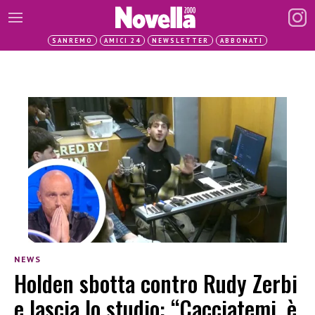
SANREMO
AMICI 24
NEWSLETTER
ABBONATI
NEWS
Holden sbotta contro Rudy Zerbi
e lascia lo studio: “Cacciatemi, è