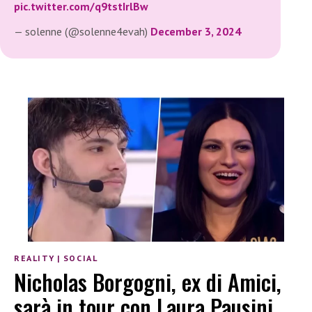
pic.twitter.com/q9tstIrlBw
— solenne (@solenne4evah)
December 3, 2024
REALITY
|
SOCIAL
Nicholas Borgogni, ex di Amici,
sarà in tour con Laura Pausini