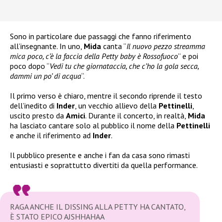
Sono in particolare due passaggi che fanno riferimento
all’insegnante. In uno,
Mida
canta “
Il nuovo pezzo streamma
mica poco, c’è la faccia della Petty baby è Rossofuoco
” e poi
poco dopo “
Vedi tu che giornataccia, che c’ho la gola secca,
dammi un po’ di acqua
“.
Il primo verso è chiaro, mentre il secondo riprende il testo
dell’inedito di
Inder
, un vecchio allievo della
Pettinelli
,
uscito presto da
Amici
. Durante il concerto, in realtà,
Mida
ha lasciato cantare solo al pubblico il nome della
Pettinelli
e anche il riferimento ad
Inder
.
Il pubblico presente e anche i fan da casa sono rimasti
entusiasti e soprattutto divertiti da quella performance.
RAGA ANCHE IL DISSING ALLA PETTY HA CANTATO,
È STATO EPICO AJSHHAHAA