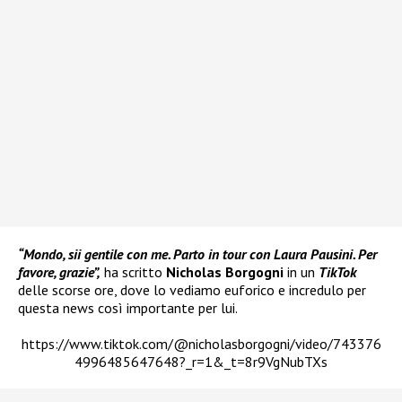
“Mondo, sii gentile con me. Parto in tour con Laura Pausini. Per
favore, grazie”,
ha scritto
Nicholas Borgogni
in un
TikTok
delle scorse ore, dove lo vediamo euforico e incredulo per
questa news così importante per lui.
https://www.tiktok.com/@nicholasborgogni/video/743376
4996485647648?_r=1&_t=8r9VgNubTXs