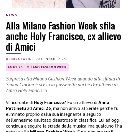
NEWS
Alla Milano Fashion Week sfila
anche Holy Francisco, ex allievo
di Amici
DEBORA PARIGI
|
20 GENNAIO 2025
AMICI 23
MILANO FASHION WEEK
Sorpresa alla Milano Gashion Week quando alla sfilata di
Simon Cracker è sceso in passerella anche l’ex allievo di
Amici Holy Francisco
Vi ricordate di
Holy Francisco
? Fu un allievo di
Anna
Pettinelli
ad
Amici 23
, ma non arrivò al Serale perché fu
eliminato proprio dalla sua insegnante a seguito
dell’ennesimo risultato disastroso in classifica. Lui ad oggi
continua a seguire la strada della musica, ma qualcuno l’ha
notato alla
Milano Fashion Week.
E no, non era tra il