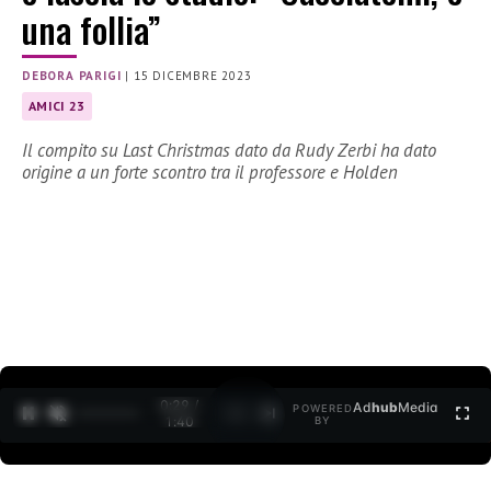
una follia”
DEBORA PARIGI
|
15 DICEMBRE 2023
AMICI 23
Il compito su Last Christmas dato da Rudy Zerbi ha dato
origine a un forte scontro tra il professore e Holden
0:30 /
Ad
hub
Media
POWERED
1
/
2
1:40
BY