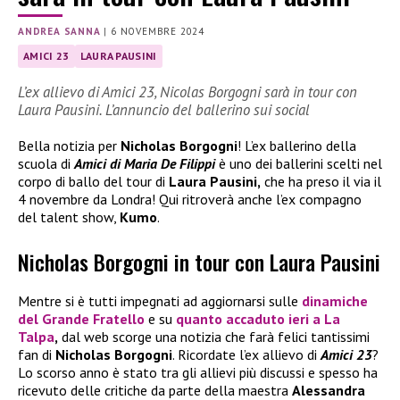
ANDREA SANNA
|
6 NOVEMBRE 2024
AMICI 23
LAURA PAUSINI
L’ex allievo di Amici 23, Nicolas Borgogni sarà in tour con
Laura Pausini. L’annuncio del ballerino sui social
Bella notizia per
Nicholas Borgogni
! L’ex ballerino della
scuola di
Amici di Maria De Filippi
è uno dei ballerini scelti nel
corpo di ballo del tour di
Laura Pausini,
che ha preso il via il
4 novembre da Londra! Qui ritroverà anche l’ex compagno
del talent show,
Kumo
.
Nicholas Borgogni in tour con Laura Pausini
Mentre si è tutti impegnati ad aggiornarsi sulle
dinamiche
del
Grande Fratello
e su
quanto accaduto ieri a
La
Talpa
,
dal web scorge una notizia che farà felici tantissimi
fan di
Nicholas Borgogni
. Ricordate l’ex allievo di
Amici 23
?
Lo scorso anno è stato tra gli allievi più discussi e spesso ha
ricevuto delle critiche da parte della maestra
Alessandra