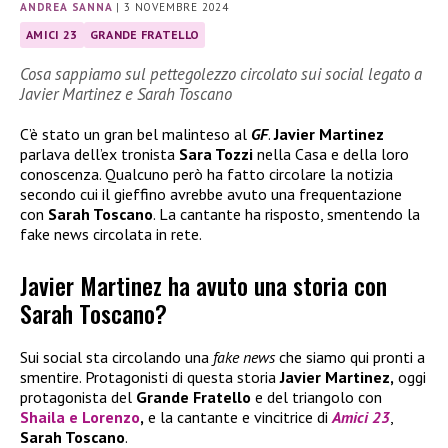
ANDREA SANNA
|
3 NOVEMBRE 2024
AMICI 23
GRANDE FRATELLO
Cosa sappiamo sul pettegolezzo circolato sui social legato a
Javier Martinez e Sarah Toscano
C’è stato un gran bel malinteso al
GF
.
Javier Martinez
parlava dell’ex tronista
Sara Tozzi
nella Casa e della loro
conoscenza. Qualcuno però ha fatto circolare la notizia
secondo cui il gieffino avrebbe avuto una frequentazione
con
Sarah Toscano
. La cantante ha risposto, smentendo la
fake news circolata in rete.
Javier Martinez ha avuto una storia con
Sarah Toscano?
Sui social sta circolando una
fake news
che siamo qui pronti a
smentire. Protagonisti di questa storia
Javier Martinez,
oggi
protagonista del
Grande Fratello
e del triangolo con
Shaila
e
Lorenzo
,
e la cantante e vincitrice di
Amici 23
,
Sarah Toscano
.