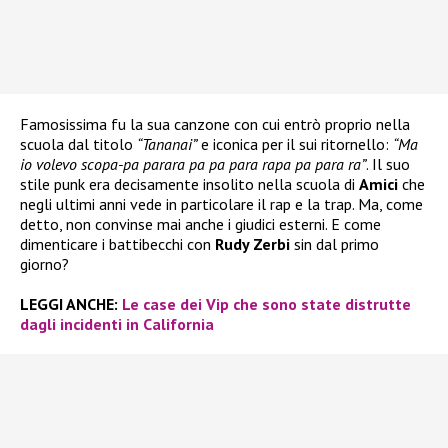
Famosissima fu la sua canzone con cui entrò proprio nella
scuola dal titolo
“Tananai”
e iconica per il sui ritornello:
“Ma
io volevo scopa-pa parara pa pa para rapa pa para ra”
. Il suo
stile punk era decisamente insolito nella scuola di
Amici
che
negli ultimi anni vede in particolare il rap e la trap. Ma, come
detto, non convinse mai anche i giudici esterni. E come
dimenticare i battibecchi con
Rudy Zerbi
sin dal primo
giorno?
LEGGI ANCHE:
Le case dei Vip che sono state distrutte
dagli incidenti in California