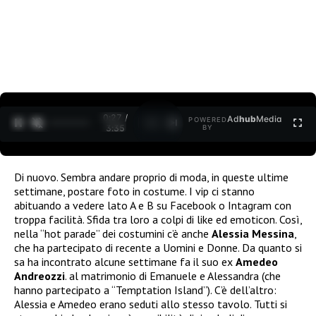
0:27 /
Ad
hub
Media
POWERED
1
/
2
3:35
BY
Di nuovo. Sembra andare proprio di moda, in queste ultime
settimane, postare foto in costume. I vip ci stanno
abituando a vedere lato A e B su Facebook o Intagram con
troppa facilità. Sfida tra loro a colpi di like ed emoticon. Così,
nella “hot parade” dei costumini c’è anche
Alessia Messina
,
che ha partecipato di recente a Uomini e Donne. Da quanto si
sa ha incontrato alcune settimane fa il suo ex
Amedeo
Andreozzi
. al matrimonio di Emanuele e Alessandra (che
hanno partecipato a “Temptation Island”). C’è dell’altro:
Alessia e Amedeo erano seduti allo stesso tavolo. Tutti si