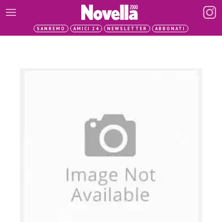
SANREMO
AMICI 24
NEWSLETTER
ABBONATI