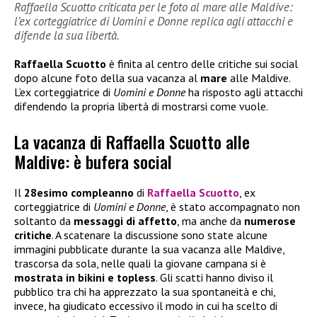
Raffaella Scuotto criticata per le foto al mare alle Maldive:
l’ex corteggiatrice di Uomini e Donne replica agli attacchi e
difende la sua libertà.
Raffaella Scuotto
è finita al centro delle critiche sui social
dopo alcune foto della sua vacanza al
mare
alle Maldive.
L’ex corteggiatrice di
Uomini e Donne
ha risposto agli attacchi
difendendo la propria libertà di mostrarsi come vuole.
La vacanza di Raffaella Scuotto alle
Maldive: è bufera social
Il
28esimo compleanno
di
Raffaella Scuotto
, ex
corteggiatrice di
Uomini e Donne
, è stato accompagnato non
soltanto da
messaggi di affetto
, ma anche da
numerose
critiche
. A scatenare la discussione sono state alcune
immagini pubblicate durante la sua vacanza alle Maldive,
trascorsa da sola, nelle quali la giovane campana si è
mostrata in bikini e topless
. Gli scatti hanno diviso il
pubblico tra chi ha apprezzato la sua spontaneità e chi,
invece, ha giudicato eccessivo il modo in cui ha scelto di