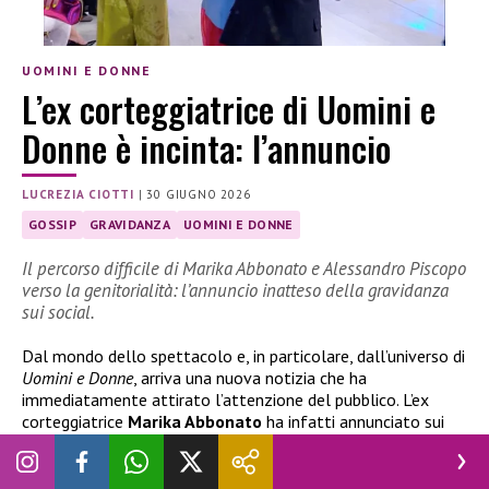
UOMINI E DONNE
L’ex corteggiatrice di Uomini e
Donne è incinta: l’annuncio
LUCREZIA CIOTTI
|
30 GIUGNO 2026
GOSSIP
GRAVIDANZA
UOMINI E DONNE
Il percorso difficile di Marika Abbonato e Alessandro Piscopo
verso la genitorialità: l’annuncio inatteso della gravidanza
sui social.
Dal mondo dello spettacolo e, in particolare, dall’universo di
Uomini e Donne
, arriva una nuova notizia che ha
immediatamente attirato l’attenzione del pubblico. L’ex
corteggiatrice
Marika Abbonato
ha infatti annunciato sui
social una novità molto importante della sua vita privata:
l’attesa del primo figlio insieme al compagno
Alessandro
Piscopo
. Un momento condiviso con i fan attraverso