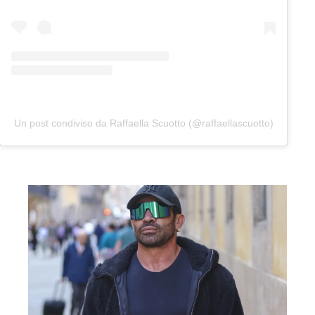
Un post condiviso da Raffaella Scuotto (@raffaellascuotto)