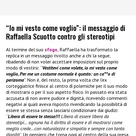
“Io mi vesto come voglio”: il messaggio di
Raffaella Scuotto contro gli stereotipi
Al termine del suo
sfogo
, Raffaella ha trasformato la
replica in un messaggio rivolto anche a chi la segue,
ribadendo di non voler accettare imposizioni sul proprio
modo di vestirsi: “
Vestitevi come volete, io mi vesto come
voglio, Per me un costume normale è questo: un ca**o di
perizoma
”. Non è, del resto, la prima volta che l’ex
corteggiatrice finisce al centro di polemiche per il suo modo
di mostrarsi o per il suo aspetto fisico. In passato era stata
accusata di non avere pudore e dignità, ricevendo commenti
negativi ai quali aveva risposto rivendicando la possibilità di
essere se stessa senza lasciarsi condizionare dai giudizi:
“
Libera di essere te stessa!!!
Libera di essere libera da
stereotipi… ognuna ha il diritto di essere e di mostrarsi come
meglio crede…con naturalezza e simpatia e sempre con tanta
dignità
”. Un pensiero che torna oggi al centro della sua presa