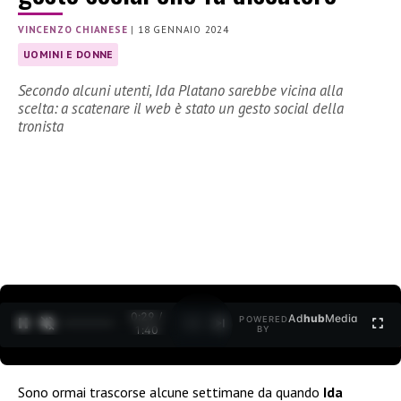
VINCENZO CHIANESE
|
18 GENNAIO 2024
UOMINI E DONNE
Secondo alcuni utenti, Ida Platano sarebbe vicina alla
scelta: a scatenare il web è stato un gesto social della
tronista
0:30 /
Ad
hub
Media
POWERED
1
/
2
1:40
BY
Sono ormai trascorse alcune settimane da quando
Ida