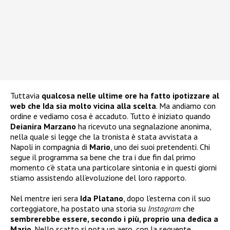
Tuttavia
qualcosa nelle ultime ore ha fatto ipotizzare al
web che Ida sia molto vicina alla scelta
. Ma andiamo con
ordine e vediamo cosa è accaduto. Tutto è iniziato quando
Deianira Marzano
ha ricevuto una segnalazione anonima,
nella quale si legge che la tronista è stata avvistata a
Napoli in compagnia di
Mario
, uno dei suoi pretendenti. Chi
segue il programma sa bene che tra i due fin dal primo
momento c’è stata una particolare sintonia e in questi giorni
stiamo assistendo all’evoluzione del loro rapporto.
Nel mentre ieri sera
Ida Platano
, dopo l’esterna con il suo
corteggiatore, ha postato una storia su
Instagram
che
sembrerebbe essere, secondo i più, proprio una dedica a
Mario
. Nello scatto si nota un aero, con la seguente