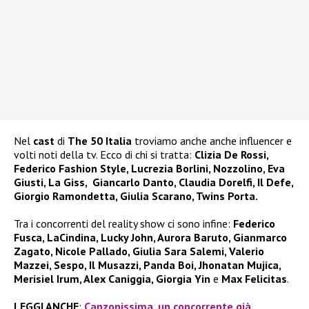
Nel
cast
di
The 50 Italia
troviamo anche anche influencer e
volti noti della tv. Ecco di chi si tratta:
Clizia De Rossi,
Federico Fashion Style, Lucrezia Borlini, Nozzolino, Eva
Giusti, La Giss, Giancarlo Danto, Claudia Dorelfi, Il Defe,
Giorgio Ramondetta, Giulia Scarano, Twins Porta.
Tra i concorrenti del reality show ci sono infine:
Federico
Fusca, LaCindina, Lucky John, Aurora Baruto, Gianmarco
Zagato, Nicole Pallado, Giulia Sara Salemi, Valerio
Mazzei, Sespo, Il Musazzi, Panda Boi, Jhonatan Mujica,
Merisiel Irum, Alex Caniggia, Giorgia Yin
e
Max Felicitas
.
LEGGI ANCHE
:
Canzonissima, un concorrente già