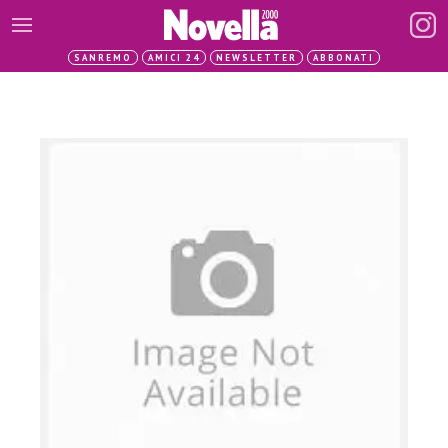
SANREMO
AMICI 24
NEWSLETTER
ABBONATI