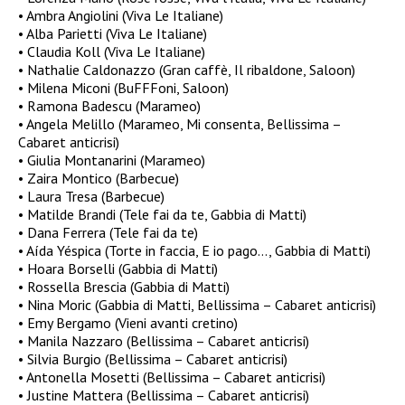
• Ambra Angiolini (Viva Le Italiane)
• Alba Parietti (Viva Le Italiane)
• Claudia Koll (Viva Le Italiane)
• Nathalie Caldonazzo (Gran caffè, Il ribaldone, Saloon)
• Milena Miconi (BuFFFoni, Saloon)
• Ramona Badescu (Marameo)
• Angela Melillo (Marameo, Mi consenta, Bellissima –
Cabaret anticrisi)
• Giulia Montanarini (Marameo)
• Zaira Montico (Barbecue)
• Laura Tresa (Barbecue)
• Matilde Brandi (Tele fai da te, Gabbia di Matti)
• Dana Ferrera (Tele fai da te)
• Aída Yéspica (Torte in faccia, E io pago…, Gabbia di Matti)
• Hoara Borselli (Gabbia di Matti)
• Rossella Brescia (Gabbia di Matti)
• Nina Moric (Gabbia di Matti, Bellissima – Cabaret anticrisi)
• Emy Bergamo (Vieni avanti cretino)
• Manila Nazzaro (Bellissima – Cabaret anticrisi)
• Silvia Burgio (Bellissima – Cabaret anticrisi)
• Antonella Mosetti (Bellissima – Cabaret anticrisi)
• Justine Mattera (Bellissima – Cabaret anticrisi)