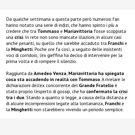
Da qualche settimana a questa parte però numerosi fan
hanno notato una serie di indizi, che hanno spinto i più a
credere che tra
Tommaso
e
Mariavittoria
fosse scoppiata
una
crisi
. In rete non sono mancate illazioni, in alcuni casi
anche pesanti, su quello che sarebbe accaduto tra
Franchi
e
la
Minghetti
. Poche ore fa così, a seguito delle insistenti
voci di corridoio, l’ex gieffina ha deciso di intervenire per la
prima volta e di rompere il silenzio.
Raggiunta da
Amedeo Venza
,
Mariavittoria ha spiegato
cosa sta accadendo in realtà con Tommaso
. A rivelare le
dichiarazioni dell’ex concorrente del
Grande Fratello
è
stato proprio l’esperto di gossip, che ha
confermato la crisi
tra i due
. Stando a quanto si legge, a causa della distanza e
di alcune incomprensioni legate alla lontananza,
Franchi
e
la
Minghetti
non starebbero vivendo un periodo semplice.