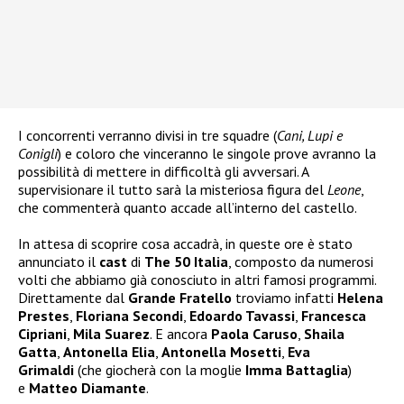
I concorrenti verranno divisi in tre squadre (
Cani, Lupi e
Conigli
) e coloro che vinceranno le singole prove avranno la
possibilità di mettere in difficoltà gli avversari. A
supervisionare il tutto sarà la misteriosa figura del
Leone
,
che commenterà quanto accade all’interno del castello.
In attesa di scoprire cosa accadrà, in queste ore è stato
annunciato il
cast
di
The 50 Italia
, composto da numerosi
volti che abbiamo già conosciuto in altri famosi programmi.
Direttamente dal
Grande Fratello
troviamo infatti
Helena
Prestes
,
Floriana Secondi
,
Edoardo Tavassi
,
Francesca
Cipriani
,
Mila Suarez
. E ancora
Paola Caruso
,
Shaila
Gatta
,
Antonella Elia
,
Antonella Mosetti
,
Eva
Grimaldi
(che giocherà con la moglie
Imma Battaglia
)
e
Matteo Diamante
.