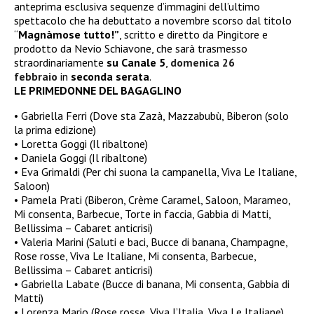
anteprima esclusiva sequenze d’immagini dell’ultimo
spettacolo che ha debuttato a novembre scorso dal titolo
“
Magnàmose tutto!”
, scritto e diretto da Pingitore e
prodotto da Nevio Schiavone, che sarà trasmesso
straordinariamente
su Canale 5
,
domenica 26
febbraio
in
seconda serata
.
LE PRIMEDONNE DEL BAGAGLINO
• Gabriella Ferri (Dove sta Zazà, Mazzabubù, Biberon (solo
la prima edizione)
• Loretta Goggi (Il ribaltone)
• Daniela Goggi (Il ribaltone)
• Eva Grimaldi (Per chi suona la campanella, Viva Le Italiane,
Saloon)
• Pamela Prati (Biberon, Crème Caramel, Saloon, Marameo,
Mi consenta, Barbecue, Torte in faccia, Gabbia di Matti,
Bellissima – Cabaret anticrisi)
• Valeria Marini (Saluti e baci, Bucce di banana, Champagne,
Rose rosse, Viva Le Italiane, Mi consenta, Barbecue,
Bellissima – Cabaret anticrisi)
• Gabriella Labate (Bucce di banana, Mi consenta, Gabbia di
Matti)
• Lorenza Mario (Rose rosse, Viva l’Italia, Viva Le Italiane)