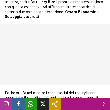
assenza, sarà infatti
Ilary Blasi
, pronta a rimettersi in gioco
con questa esperienza. Ad affiancare la presentatrice ci
saranno due opinioniste d’eccezione:
Cesara Buonamici
e
Selvaggia Lucarelli
.
Poche ore fa nel mentre i canali social del reality hanno
annunciato il cast di concorrenti e di certo ne vedremo di
belle. Saranno 16 i Vipponi che varcheranno la porta rossa e i
colpi di scena sono assicurati. Attualmente si parla di una