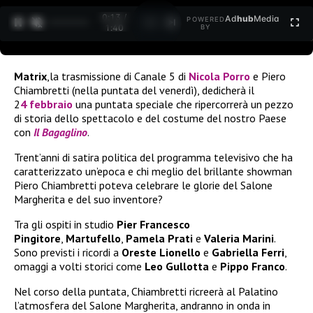
0:14 /
Ad
hub
Media
POWERED
1
/
2
1:40
BY
Matrix
,la trasmissione di Canale 5 di
Nicola Porro
e Piero
Chiambretti (nella puntata del venerdì), dedicherà il
2
4
febbraio
una puntata speciale che ripercorrerà un pezzo
di storia dello spettacolo e del costume del nostro Paese
con
Il Bagaglino
.
Trent’anni di satira politica del programma televisivo che ha
caratterizzato un’epoca e chi meglio del brillante showman
Piero Chiambretti poteva celebrare le glorie del Salone
Margherita e del suo inventore?
Tra gli ospiti in studio
Pier Francesco
Pingitore
,
Martufello
,
Pamela Prati
e
Valeria Marini
.
Sono previsti i ricordi a
Oreste Lionello
e
Gabriella Ferri
,
omaggi a volti storici come
Leo Gullotta
e
Pippo Franco
.
Nel corso della puntata, Chiambretti ricreerà al Palatino
l’atmosfera del Salone Margherita, andranno in onda in