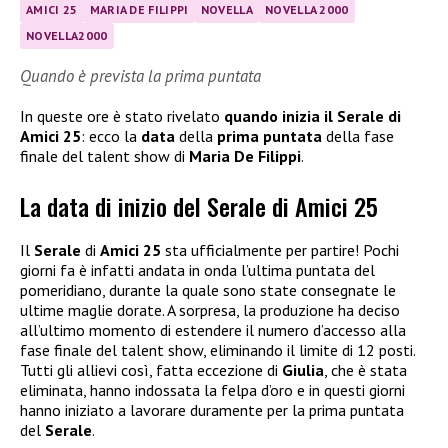
AMICI 25
MARIA DE FILIPPI
NOVELLA
NOVELLA 2000
NOVELLA2000
Quando è prevista la prima puntata
In queste ore è stato rivelato
quando inizia il Serale di
Amici 25
: ecco la
data
della
prima puntata
della fase
finale del talent show di
Maria De Filippi
.
La data di inizio del Serale di Amici 25
Il
Serale
di
Amici 25
sta ufficialmente per partire! Pochi
giorni fa è infatti andata in onda l’ultima puntata del
pomeridiano, durante la quale sono state consegnate le
ultime maglie dorate. A sorpresa, la produzione ha deciso
all’ultimo momento di estendere il numero d’accesso alla
fase finale del talent show, eliminando il limite di 12 posti.
Tutti gli allievi così, fatta eccezione di
Giulia
, che è stata
eliminata, hanno indossata la felpa d’oro e in questi giorni
hanno iniziato a lavorare duramente per la prima puntata
del
Serale
.