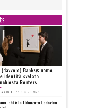
 È?
è (davvero) Banksy: nome,
 e identità svelata
’inchiesta Reuters
IA CIOTTI | 13 GIUGNO 2026
ma, chi è la fidanzata Lodovica
rini