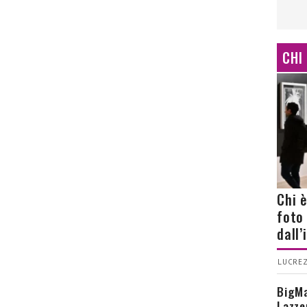
CHI
Chi 
foto
dall
LUCREZ
BigMa
Lazze