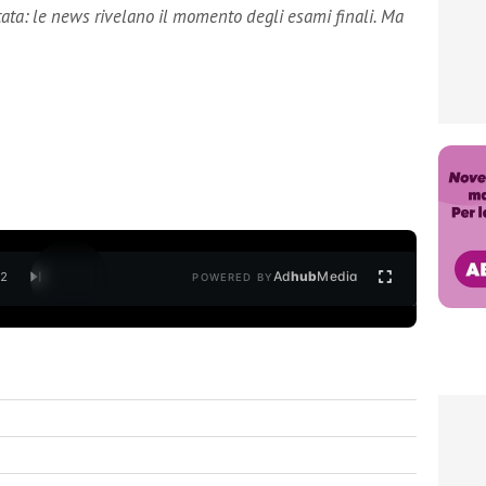
tata: le news rivelano il momento degli esami finali. Ma
Ad
hub
Media
/
2
POWERED BY