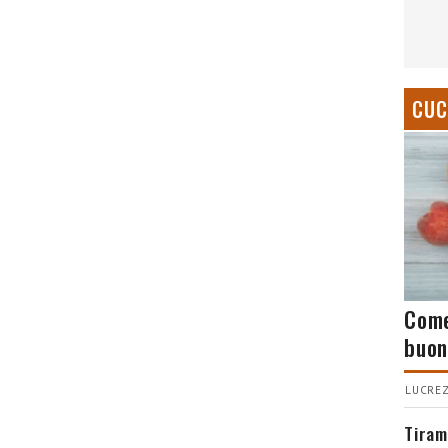
CUC
Come
buon
LUCREZ
Tiram