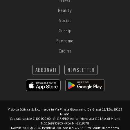
News
Reality
Social
Gossip
Sanremo
Cucina
ABBONATI
NEWSLETTER
Visibilia Editrice S.r.l.
con sede in Via Privata Giovannino De Grassi 12/12A, 20123
Milano.
Capitale sociale € 100.000,00 I.V. - C.F./P.IVA ed iscrizione alla C.C.I.A.A. di Milano
N.10269990965 - REA MI-2519578.
Novella 2000 © 2026. Iscritta al ROC con il n.37767. Tutti i diritti di proprietà