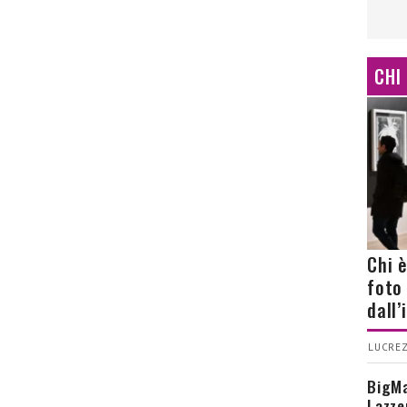
CHI
Chi 
foto
dall
LUCREZ
BigMa
Lazze