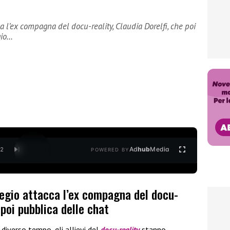
a l’ex compagna del docu-reality, Claudia Dorelfi, che poi
gio…
Ad
hub
Media
/
2
POWERED BY
legio attacca l’ex compagna del docu-
e poi pubblica delle chat
 diverso tempo, gli allievi del
docu-reality
stanno