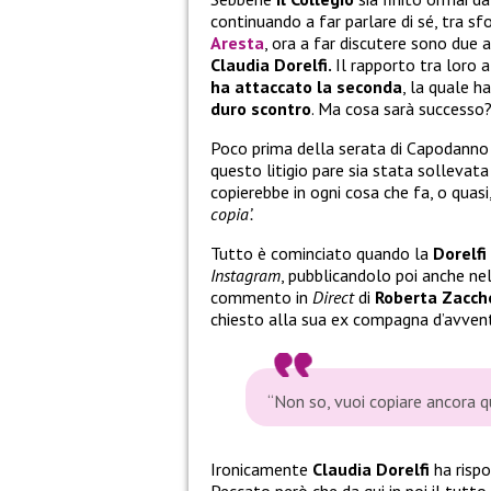
continuando a far parlare di sé, tra sf
Aresta
, ora a far discutere sono due 
Claudia Dorelfi.
Il rapporto tra loro
ha attaccato la seconda
, la quale h
duro scontro
. Ma cosa sarà successo
Poco prima della serata di Capodanno p
questo litigio pare sia stata sollevat
copierebbe in ogni cosa che fa, o quasi,
copia’.
Tutto è cominciato quando la
Dorelfi
Instagram
, pubblicandolo poi anche ne
commento in
Direct
di
Roberta Zacch
chiesto alla sua ex compagna d’avven
“Non so, vuoi copiare ancora 
Ironicamente
Claudia Dorelfi
ha rispos