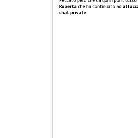
Peccato però che da qui in poi il tutt
Roberta
che ha continuato ad
attacc
chat private
..