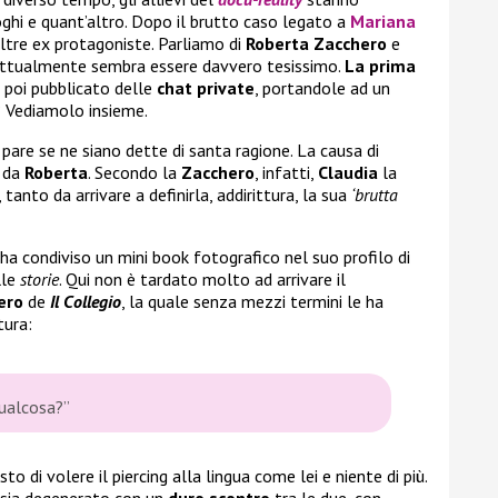
oghi e quant’altro. Dopo il brutto caso legato a
Mariana
altre ex protagoniste. Parliamo di
Roberta Zacchero
e
 attualmente sembra essere davvero tesissimo.
La prima
a poi pubblicato delle
chat private
, portandole ad un
? Vediamolo insieme.
are se ne siano dette di santa ragione. La causa di
a da
Roberta
. Secondo la
Zacchero
, infatti,
Claudia
la
 tanto da arrivare a definirla, addirittura, la sua
‘brutta
ha condiviso un mini book fotografico nel suo profilo di
lle
storie
. Qui non è tardato molto ad arrivare il
ero
de
Il Collegio
, la quale senza mezzi termini le ha
tura:
qualcosa?”
to di volere il piercing alla lingua come lei e niente di più.