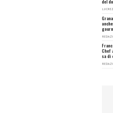
del d
LUCREZ
Grana
anche
gour
REDAZI
Franc
Chef 
sa di
REDAZI