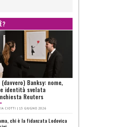
 È?
è (davvero) Banksy: nome,
 e identità svelata
’inchiesta Reuters
IA CIOTTI | 13 GIUGNO 2026
ma, chi è la fidanzata Lodovica
rini