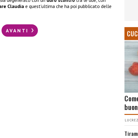
o sia degenerato con un
duro scontro
tra le due, con
are Claudia
e quest’ultima che ha poi pubblicato delle
AVANTI
CUC
Come
buon
LUCREZ
Tiram