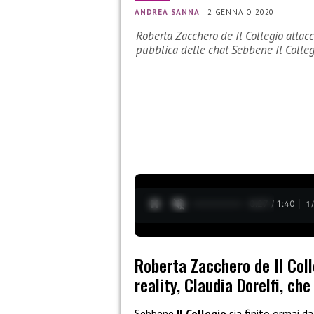
ANDREA SANNA
|
2 GENNAIO 2020
Roberta Zacchero de Il Collegio attacc
pubblica delle chat Sebbene Il Colle
0:28 / 1:40
1
Roberta Zacchero de Il Col
reality, Claudia Dorelfi, ch
Sebbene
Il Collegio
sia finito ormai da