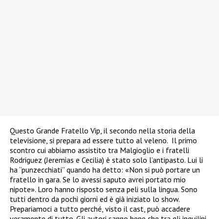
Questo Grande Fratello Vip, il secondo nella storia della
televisione, si prepara ad essere tutto al veleno. Il primo
scontro cui abbiamo assistito tra Malgioglio e i fratelli
Rodriguez (Jeremias e Cecilia) è stato solo l’antipasto. Lui li
ha “punzecchiati” quando ha detto: «Non si può portare un
fratello in gara. Se lo avessi saputo avrei portato mio
nipote». Loro hanno risposto senza peli sulla lingua. Sono
tutti dentro da pochi giorni ed è già iniziato lo show.
Prepariamoci a tutto perché, visto il cast, può accadere
veramente di tutto. Gli autori sanno bene che tra gli inquilini