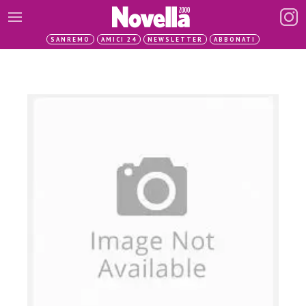
SANREMO
AMICI 24
NEWSLETTER
ABBONATI