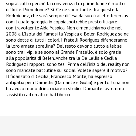
soprattutto perché la convivenza tra primedonne è molto
difficile. Primedonne? Sì. Ce ne sono tante. Tra queste la
Rodroiguez, che sarà sempre difesa da suo fratello Jeremias
con il quale gareggia in coppia, potrebbe presto litigare
con travolgente Aida Yespica. Non dimentichiamo che nel
2008 a L’Isola dei famosi la Yespica e Belen Rodriguez se ne
sono dette di tutti i colori. I fratelli Rodriguez difenderanno
la loro amata sorellina? Del resto devono tutto a lei: se
sono tra i vip, e se sono al Grande Fratello, è solo grazie
alla popolarità di Belen. Anche tra la De Lellis e Cecilia
Rodriguez i rapporti sono tesi. Prima dell’inizio del reality non
sono mancate battutine sui social. Volete sapere il motivo?
Il fidanzato di Cecilia, Francesco Monte, ha espresso
antipatia per i Damellis (Damante e Giulia) e per fortuna non
ha avuto modo di incrociare in studio Damante: avremmo
assistito ad un altro battibecco.