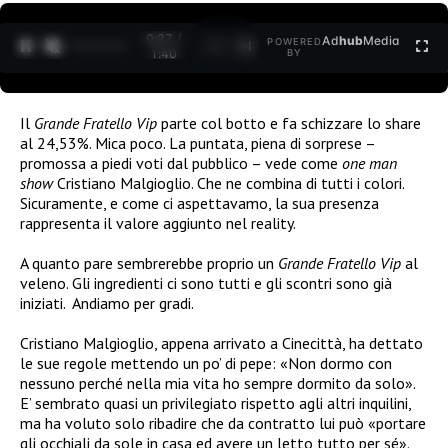
0:27 /
Ad
hub
Media
POWERED
1
/
2
1:40
BY
Il
Grande Fratello Vip
parte col botto e fa schizzare lo share
al 24,53%. Mica poco. La puntata, piena di sorprese –
promossa a piedi voti dal pubblico – vede come
one man
show
Cristiano Malgioglio. Che ne combina di tutti i colori.
Sicuramente, e come ci aspettavamo, la sua presenza
rappresenta il valore aggiunto nel reality.
A quanto pare sembrerebbe proprio un
Grande Fratello Vip
al
veleno. Gli ingredienti ci sono tutti e gli scontri sono già
iniziati. Andiamo per gradi.
Cristiano Malgioglio, appena arrivato a Cinecittà, ha dettato
le sue regole mettendo un po’ di pepe: «Non dormo con
nessuno perché nella mia vita ho sempre dormito da solo».
E’ sembrato quasi un privilegiato rispetto agli altri inquilini,
ma ha voluto solo ribadire che da contratto lui può «portare
gli occhiali da sole in casa ed avere un letto tutto per sé».