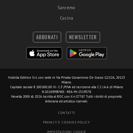
Sanremo
Cucina
ABBONATI
NEWSLETTER
Visibilia Editrice S.r.l.
con sede in Via Privata Giovannino De Grassi 12/12A, 20123
Milano.
Capitale sociale € 100.000,00 I.V. - C.F./P.IVA ed iscrizione alla C.C.I.A.A. di Milano
N.10269990965 - REA MI-2519578.
Novella 2000 © 2026. Iscritta al ROC con il n.37767. Tutti i diritti di proprietà
letteraria ed artistica riservati.
CONTATTI
PRIVACY E COOKIES POLICY
IMPOSTAZIONI COOKIE