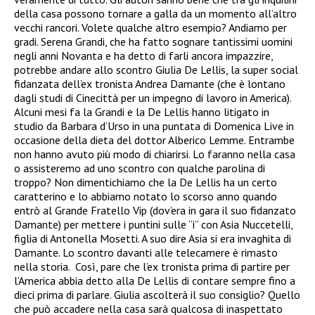
della casa possono tornare a galla da un momento all’altro
vecchi rancori. Volete qualche altro esempio? Andiamo per
gradi. Serena Grandi, che ha fatto sognare tantissimi uomini
negli anni Novanta e ha detto di farli ancora impazzire,
potrebbe andare allo scontro Giulia De Lellis, la super social
fidanzata dell’ex tronista Andrea Damante (che è lontano
dagli studi di Cinecittà per un impegno di lavoro in America).
Alcuni mesi fa la Grandi e la De Lellis hanno litigato in
studio da Barbara d’Urso in una puntata di Domenica Live in
occasione della dieta del dottor Alberico Lemme. Entrambe
non hanno avuto più modo di chiarirsi. Lo faranno nella casa
o assisteremo ad uno scontro con qualche parolina di
troppo? Non dimentichiamo che la De Lellis ha un certo
caratterino e lo abbiamo notato lo scorso anno quando
entrò al Grande Fratello Vip (dov’era in gara il suo fidanzato
Damante) per mettere i puntini sulle “i” con Asia Nuccetelli,
figlia di Antonella Mosetti. A suo dire Asia si era invaghita di
Damante. Lo scontro davanti alle telecamere è rimasto
nella storia. Così, pare che l’ex tronista prima di partire per
l’America abbia detto alla De Lellis di contare sempre fino a
dieci prima di parlare. Giulia ascolterà il suo consiglio? Quello
che può accadere nella casa sarà qualcosa di inaspettato