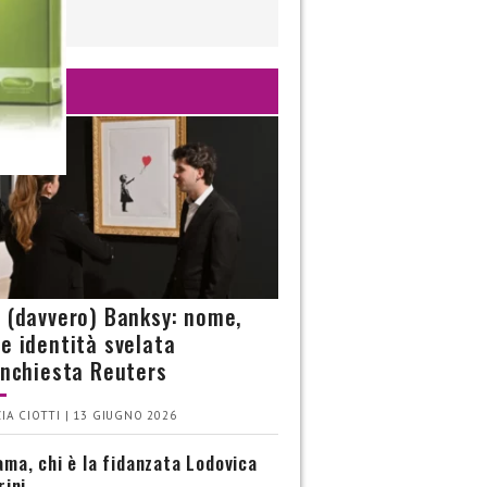
 È?
è (davvero) Banksy: nome,
 e identità svelata
’inchiesta Reuters
IA CIOTTI | 13 GIUGNO 2026
ma, chi è la fidanzata Lodovica
rini