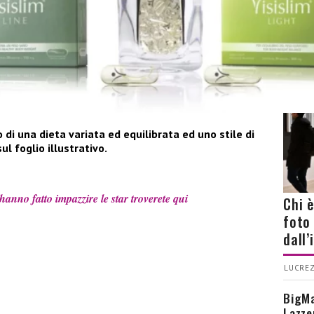
CHI
o di una dieta variata ed equilibrata ed uno stile di
ul foglio illustrativo.
anno fatto impazzire le star troverete qui
Chi 
foto
dall
LUCREZ
BigMa
Lazze