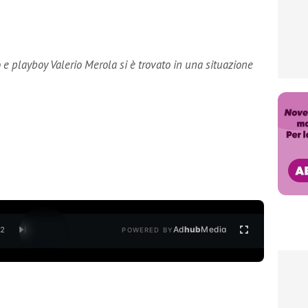
o e playboy Valerio Merola si è trovato in una situazione
Ad
hub
Media
/
2
POWERED BY