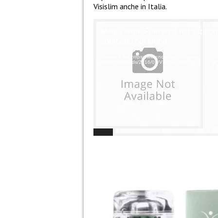
Visislim anche in Italia.
Video
Media error: Format(s) not support
Player
source(s) not found
Scarica il file: https://www.novella2000.it/wp-
content/uploads/2016/07/VIDEO1.mp4?_=1