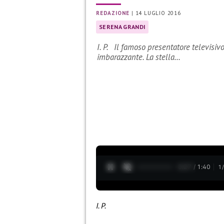
REDAZIONE
|
14 LUGLIO 2016
SERENA GRANDI
I. P. Il famoso presentatore televisiv
imbarazzante. La stella…
0:28 / 1:40
1
I. P.