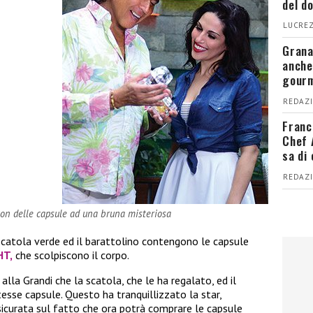
del d
LUCREZ
Grana
anche
gour
REDAZI
Franc
Chef 
sa di
REDAZI
con delle capsule ad una bruna misteriosa
scatola verde ed il barattolino contengono le capsule
HT,
che scolpiscono il corpo.
alla Grandi che la scatola, che le ha regalato, ed il
esse capsule. Questo ha tranquillizzato la star,
icurata sul fatto che ora potrà comprare le capsule