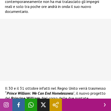
contemporaneamente non ha mai tralasciato gli impegni
reali e solo tra poche ore andrà in onda il suo nuovo
documentario.
Il 30 e il 31 ottobre infatti nel Regno Unito verrà trasmesso
“
Prince William: We Can End Homelessness
“, il nuovo progetto
del
Principe William
. Nel corso delle due puntate
verrà affrontato il tema dei senzatetto, molto caro anche a
Lady Diana
. All’interno del documentario
il Principe di