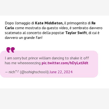
Dopo l’omaggio di
Kate Middleton,
il primogenito di
Re
Carlo
come mostrato da questo video, è sembrato davvero
scatenato al concerto della popstar
Taylor Swift
, di cui è
davvero un grande fan!
I am sorry but prince william dancing to shake it off
has me wheeeeeezing
pic.twitter.com/hDyLxtJIdt
— nich⸆⸉ (@sohighschooll)
June 22, 2024