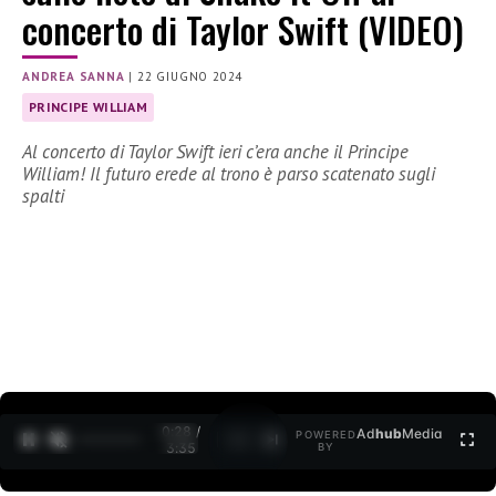
concerto di Taylor Swift (VIDEO)
ANDREA SANNA
|
22 GIUGNO 2024
PRINCIPE WILLIAM
Al concerto di Taylor Swift ieri c’era anche il Principe
William! Il futuro erede al trono è parso scatenato sugli
spalti
0:30 /
Ad
hub
Media
POWERED
1
/
2
3:35
BY