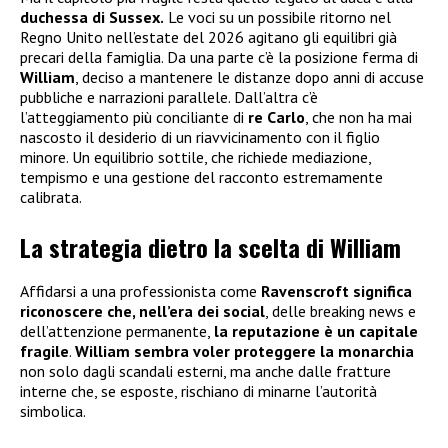
duchessa di Sussex.
Le voci su un possibile ritorno nel
Regno Unito nell’estate del 2026 agitano gli equilibri già
precari della famiglia. Da una parte c’è la posizione ferma di
William
, deciso a mantenere le distanze dopo anni di accuse
pubbliche e narrazioni parallele. Dall’altra c’è
l’atteggiamento più conciliante di
re Carlo
, che non ha mai
nascosto il desiderio di un riavvicinamento con il figlio
minore. Un equilibrio sottile, che richiede mediazione,
tempismo e una gestione del racconto estremamente
calibrata.
La strategia dietro la scelta di William
Affidarsi a una professionista come
Ravenscroft significa
riconoscere che, nell’era dei social
, delle breaking news e
dell’attenzione permanente,
la
reputazione è un capitale
fragile
.
William sembra voler proteggere la monarchia
non solo dagli scandali esterni, ma anche dalle fratture
interne che, se esposte, rischiano di minarne l’autorità
simbolica.