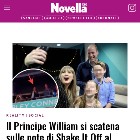
SANREMO
AMICI 24
NEWSLETTER
ABBONATI
REALITY
|
SOCIAL
Il Principe William si scatena
sulle note di Shake It Off al