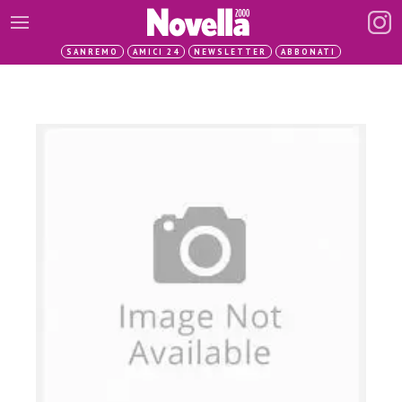
SANREMO
AMICI 24
NEWSLETTER
ABBONATI