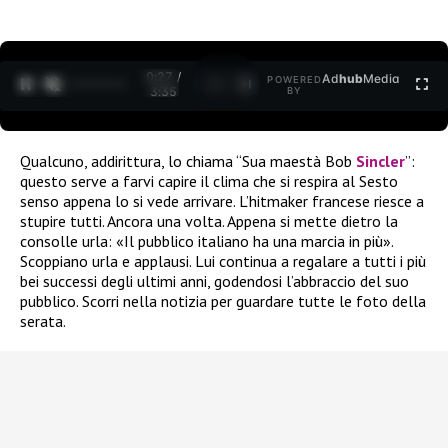
0:27 /
Ad
hub
Media
POWERED
1
/
2
3:35
BY
Qualcuno, addirittura, lo chiama “Sua maestà Bob
Sincler
”:
questo serve a farvi capire il clima che si respira al Sesto
senso appena lo si vede arrivare. L’hitmaker francese riesce a
stupire tutti. Ancora una volta. Appena si mette dietro la
consolle urla: «Il pubblico italiano ha una marcia in più».
Scoppiano urla e applausi. Lui continua a regalare a tutti i più
bei successi degli ultimi anni, godendosi l’abbraccio del suo
pubblico. Scorri nella notizia per guardare tutte le foto della
serata.