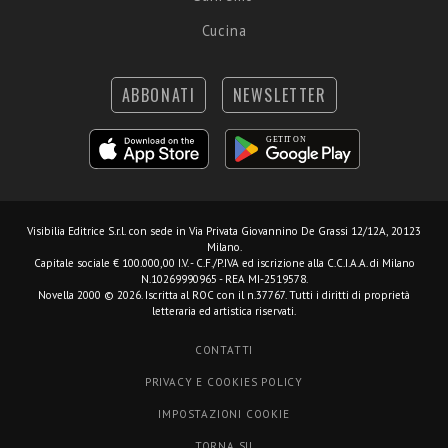
Cucina
ABBONATI
NEWSLETTER
Visibilia Editrice S.r.l.
con sede in Via Privata Giovannino De Grassi 12/12A, 20123
Milano.
Capitale sociale € 100.000,00 I.V. - C.F./P.IVA ed iscrizione alla C.C.I.A.A. di Milano
N.10269990965 - REA MI-2519578.
Novella 2000 © 2026. Iscritta al ROC con il n.37767. Tutti i diritti di proprietà
letteraria ed artistica riservati.
CONTATTI
PRIVACY E COOKIES POLICY
IMPOSTAZIONI COOKIE
TORNA SU