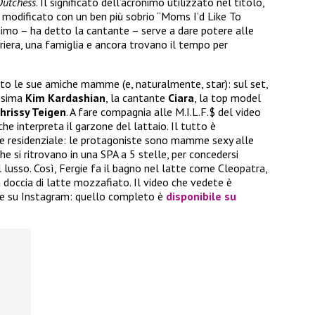
Dutchess
. Il significato dell’acronimo utilizzato nel titolo,
modificato con un ben più sobrio “Moms I’d Like To
nimo – ha detto la cantante – serve a dare potere alle
iera, una famiglia e ancora trovano il tempo per
olato le sue amiche mamme (e, naturalmente, star): sul set,
issima
Kim Kardashian
, la cantante
Ciara
, la top model
hrissy Teigen
. A fare compagnia alle M.I.L.F.$ del video
 che interpreta il garzone del lattaio. Il tutto è
re residenziale: le protagoniste sono mamme sexy alle
he si ritrovano in una SPA a 5 stelle, per concedersi
 lusso. Così, Fergie fa il bagno nel latte come Cleopatra,
doccia di latte mozzafiato. Il video che vedete è
te su Instagram: quello completo è
disponibile su