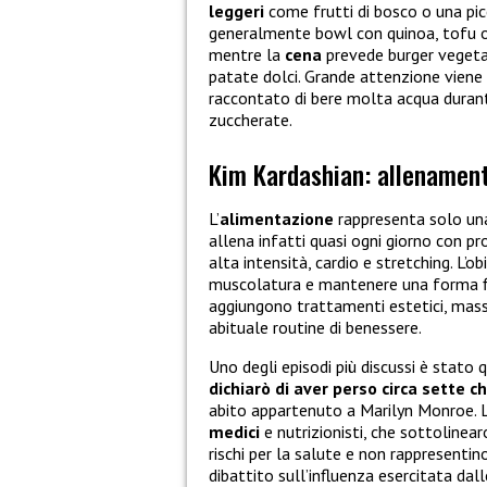
leggeri
come frutti di bosco o una pic
generalmente bowl con quinoa, tofu o
mentre la
cena
prevede burger vegetal
patate dolci. Grande attenzione viene 
raccontato di bere molta acqua durante
zuccherate.
Kim Kardashian: allenament
L’
alimentazione
rappresenta solo una
allena infatti quasi ogni giorno con p
alta intensità, cardio e stretching. L
muscolatura e mantenere una forma fis
aggiungono trattamenti estetici, massa
abituale routine di benessere.
Uno degli episodi più discussi è stato 
dichiarò di aver perso circa sette chi
abito appartenuto a Marilyn Monroe.
medici
e nutrizionisti, che sottoline
rischi per la salute e non rappresentin
dibattito sull’influenza esercitata dall