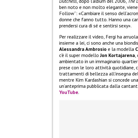
Dutchess
, dopo l’album del 2006,
The 
ben noto e non molto elegante, viene 
Follow”: «Cambiare il senso dell’acro
donne che fanno tutto. Hanno una carr
prendersi cura di sé e sentirsi sexy».
Per realizzare il video, Fergi ha arru
insieme a lei, ci sono anche una biond
Alessandra Ambrosio
e la modella
C
c’è il super modello
Jon Kortajarena
,
ambientato in un immaginario quartie
prese con le loro attività quotidiane, c
trattamenti di bellezza all’insegna del
mentre Kim Kardashian si concede una 
un’anteprima pubblicata dalla cantan
YouTube
.