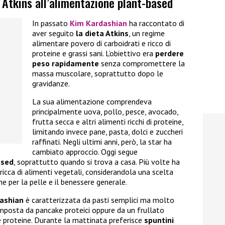
 Atkins all’alimentazione plant-based
In passato
Kim Kardashian
ha raccontato di
aver seguito
la dieta Atkins
, un regime
alimentare povero di carboidrati e ricco di
proteine e grassi sani. L’obiettivo era
perdere
peso rapidamente
senza compromettere la
massa muscolare, soprattutto dopo le
gravidanze.
La sua alimentazione comprendeva
principalmente uova, pollo, pesce, avocado,
frutta secca e altri alimenti ricchi di proteine,
limitando invece pane, pasta, dolci e zuccheri
raffinati. Negli ultimi anni, però, la star ha
cambiato approccio. Oggi segue
ased
, soprattutto quando si trova a casa. Più volte ha
ricca di alimenti vegetali, considerandola una scelta
e per la pelle e il benessere generale.
dashian
è caratterizzata da pasti semplici ma molto
posta da pancake proteici oppure da un frullato
e proteine. Durante la mattinata preferisce
spuntini