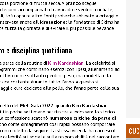
cola porzione di frutta secca. A
pranzo
sceglie
 legumi, accompagnati da avocado e verdure grigliate,
i, tofu oppure altre fonti proteiche abbinate a ortaggi e
riservata anche all’
idratazione
: la fondatrice di Skims ha
 tutta la giornata e di evitare il più possibile bevande
o e disciplina quotidiana
 parte della routine di
Kim Kardashian
. La celebrità si
rogrammi che combinano esercizi con i pesi, allenamenti ad
’obiettivo non è soltanto perdere peso, ma modellare la
ica costante durante tutto l’anno. A questo si
ggi e cure dedicate alla pelle, che fanno parte della sua
quello del
Met Gala 2022
, quando
Kim Kardashian
li
in poche settimane per riuscire a indossare lo storico
 La confessione scatenò
numerose critiche da parte di
arono come dimagrimenti così rapidi possano comportare
CUC
o un modello da seguire. La stessa vicenda ha riacceso il
e celebrità sui social e sulla responsabilità nel raccontare