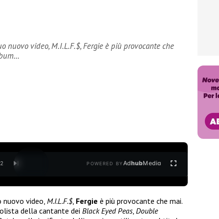
uo nuovo video, M.I.L.F.$, Fergie è più provocante che
’album…
Ad
hub
Media
/
2
POWERED BY
uo nuovo video,
M.I.L.F.$
,
Fergie
è più provocante che mai.
 solista della cantante dei
Black Eyed Peas
,
Double