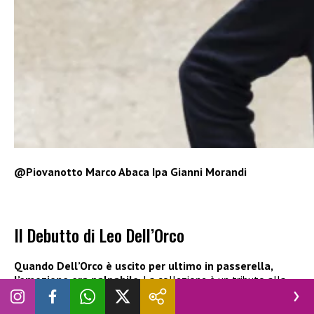
@Piovanotto Marco Abaca Ipa Gianni Morandi
Il Debutto di Leo Dell’Orco
Quando Dell’Orco è uscito per ultimo in passerella,
l’emozione era palpabile
. La collezione è un tributo alla
classicità, frutto di una simbiosi durata oltre quarant’anni tra
lui e il Maestro.
Non è solo moda
: è la dimostrazione che