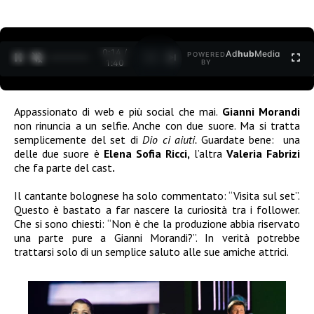
0:15 /
Ad
hub
Media
POWERED
1
/
2
1:40
BY
Appassionato di web e più social che mai.
Gianni Morandi
non rinuncia a un selfie. Anche con due suore. Ma si tratta
semplicemente del set di
Dio ci aiuti.
Guardate
bene: una
delle due suore è
Elena Sofia Ricci,
l’altra
Valeria Fabrizi
che fa parte del cast
.
Il cantante bolognese ha solo commentato: “Visita sul set”.
Questo è bastato a far nascere la curiosità tra i follower.
Che si sono chiesti: “Non è che la produzione abbia riservato
una parte pure a Gianni Morandi?”. In verità potrebbe
trattarsi solo di un semplice saluto alle sue amiche attrici.