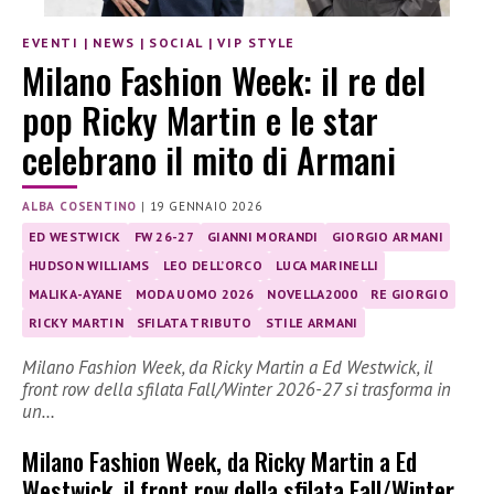
EVENTI
|
NEWS
|
SOCIAL
|
VIP STYLE
Milano Fashion Week: il re del
pop Ricky Martin e le star
celebrano il mito di Armani
ALBA COSENTINO
|
19 GENNAIO 2026
ED WESTWICK
FW 26-27
GIANNI MORANDI
GIORGIO ARMANI
HUDSON WILLIAMS
LEO DELL’ORCO
LUCA MARINELLI
MALIKA-AYANE
MODA UOMO 2026
NOVELLA2000
RE GIORGIO
RICKY MARTIN
SFILATA TRIBUTO
STILE ARMANI
Milano Fashion Week, da Ricky Martin a Ed Westwick, il
front row della sfilata Fall/Winter 2026-27 si trasforma in
un…
Milano Fashion Week, da Ricky Martin a Ed
Westwick, il front row della sfilata Fall/Winter