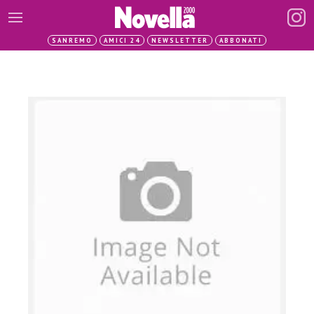
SANREMO
AMICI 24
NEWSLETTER
ABBONATI