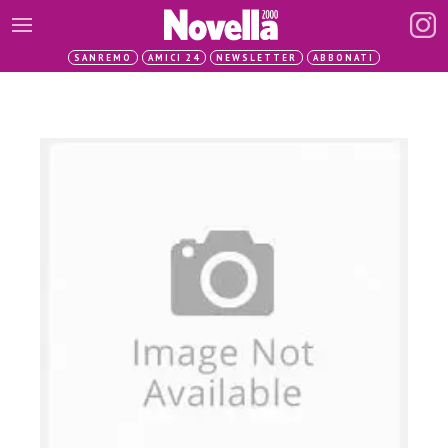
SANREMO
AMICI 24
NEWSLETTER
ABBONATI