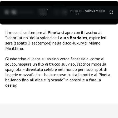
0:27 /
Ad
hub
Media
POWERED
1
/
2
3:35
BY
Il mese di settembre al
Pineta
si apre con il fascino al
“sabor latino” della splendida
Laura Barriales
, ospite ieri
sera (sabato 3 settembre) nella disco-luxury di Milano
Marittima.
Giubbottino di jeans su abitino verde fantasia e, come al
solito, neppure un filo di trucco sul viso, l’attrice modella
spagnola – diventata celebre nel mondo per i suoi spot di
lingerie mozzafiato – ha trascorso tutta la notte al Pineta
ballando fino all’alba e “giocando” in consolle a fare la
deejay.