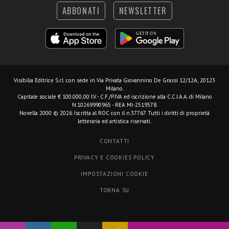
ABBONATI
NEWSLETTER
Visibilia Editrice S.r.l.
con sede in Via Privata Giovannino De Grassi 12/12A, 20123
Milano.
Capitale sociale € 100.000,00 I.V. - C.F./P.IVA ed iscrizione alla C.C.I.A.A. di Milano
N.10269990965 - REA MI-2519578.
Novella 2000 © 2026. Iscritta al ROC con il n.37767. Tutti i diritti di proprietà
letteraria ed artistica riservati.
CONTATTI
PRIVACY E COOKIES POLICY
IMPOSTAZIONI COOKIE
TORNA SU