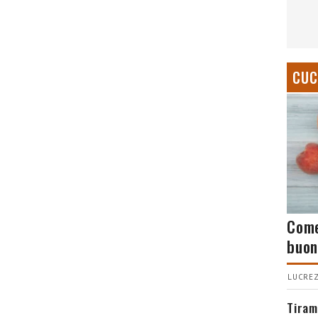
CUC
Come
buon
LUCREZ
Tiram