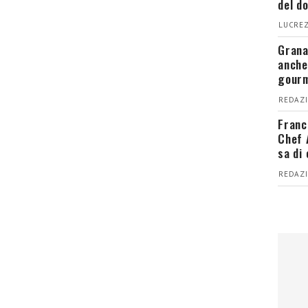
del d
LUCREZ
Grana
anche
gour
REDAZI
Franc
Chef 
sa di
REDAZI