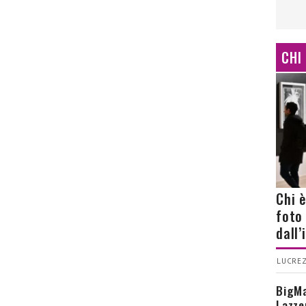
CHI
Chi 
foto
dall
LUCREZ
BigMa
Lazze