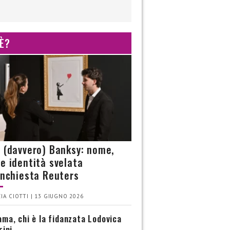
 È?
è (davvero) Banksy: nome,
 e identità svelata
’inchiesta Reuters
IA CIOTTI | 13 GIUGNO 2026
ma, chi è la fidanzata Lodovica
rini