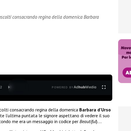
 ascolti consacrando regina della domenica Barbara
Ad
hub
Media
/
2
POWERED BY
scolti consacrando regina della domenica
Barbara d’Urso
te l’ultima puntata le signore aspettano di vedere il suo
econdo me era un messaggio in codice per
Beautiful
)….