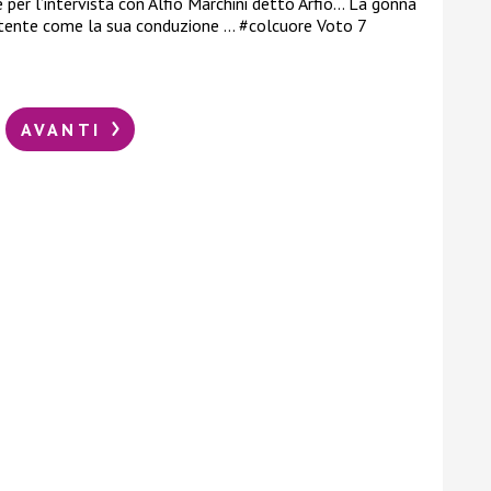
 per l’intervista con Alfio Marchini detto Arfio… La gonna
vertente come la sua conduzione … #colcuore Voto 7
AVANTI