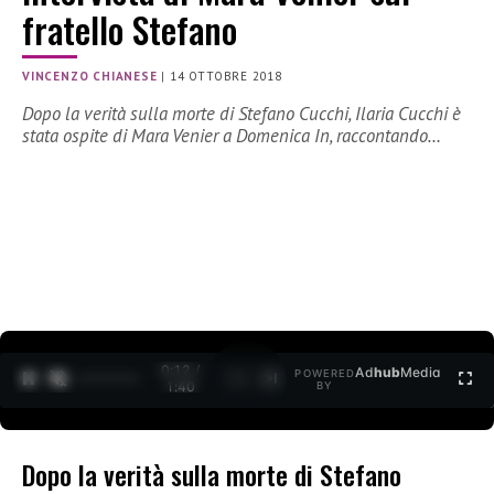
fratello Stefano
VINCENZO CHIANESE
|
14 OTTOBRE 2018
Dopo la verità sulla morte di Stefano Cucchi, Ilaria Cucchi è
stata ospite di Mara Venier a Domenica In, raccontando…
0:12 /
Ad
hub
Media
POWERED
1
/
2
1:40
BY
Dopo la verità sulla morte di Stefano