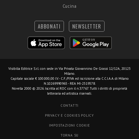
Cucina
ABBONATI
NEWSLETTER
Visibilia Editrice S.r.l.
con sede in Via Privata Giovannino De Grassi 12/12A, 20123
Milano.
Capitale sociale € 100.000,00 I.V. - C.F./P.IVA ed iscrizione alla C.C.I.A.A. di Milano
N.10269990965 - REA MI-2519578.
Novella 2000 © 2026. Iscritta al ROC con il n.37767. Tutti i diritti di proprietà
letteraria ed artistica riservati.
CONTATTI
PRIVACY E COOKIES POLICY
IMPOSTAZIONI COOKIE
TORNA SU