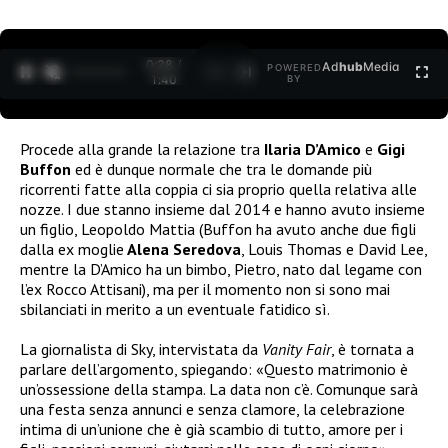
0:29 /
Ad
hub
Media
POWERED
1
/
2
1:40
BY
Procede alla grande la relazione tra
Ilaria D’Amico
e
Gigi
Buffon
ed è dunque normale che tra le domande più
ricorrenti fatte alla coppia ci sia proprio quella relativa alle
nozze. I due stanno insieme dal 2014 e hanno avuto insieme
un figlio, Leopoldo Mattia (Buffon ha avuto anche due figli
dalla ex moglie
Alena Seredova
, Louis Thomas e David Lee,
mentre la D’Amico ha un bimbo, Pietro, nato dal legame con
l’ex Rocco Attisani), ma per il momento non si sono mai
sbilanciati in merito a un eventuale fatidico sì.
La giornalista di Sky, intervistata da
Vanity Fair
, è tornata a
parlare dell’argomento, spiegando: «Questo matrimonio è
un’ossessione della stampa. La data non c’è. Comunque sarà
una festa senza annunci e senza clamore, la celebrazione
intima di un’unione che è già scambio di tutto, amore per i