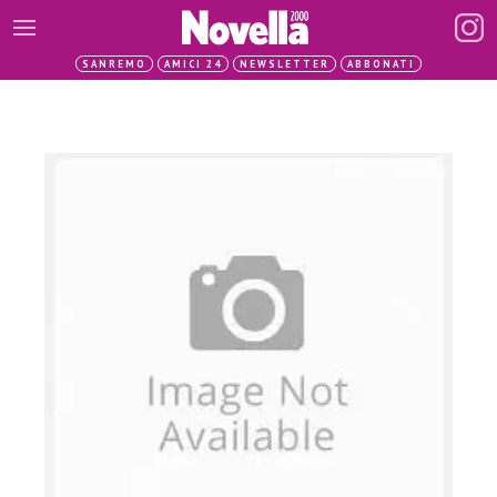
SANREMO
AMICI 24
NEWSLETTER
ABBONATI