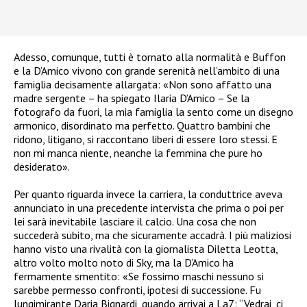
Adesso, comunque, tutti è tornato alla normalità e Buffon
e la D’Amico vivono con grande serenità nell’ambito di una
famiglia decisamente allargata: «Non sono affatto una
madre sergente – ha spiegato Ilaria D’Amico – Se la
fotografo da fuori, la mia famiglia la sento come un disegno
armonico, disordinato ma perfetto. Quattro bambini che
ridono, litigano, si raccontano liberi di essere loro stessi. E
non mi manca niente, neanche la femmina che pure ho
desiderato».
Per quanto riguarda invece la carriera, la conduttrice aveva
annunciato in una precedente intervista che prima o poi per
lei sarà inevitabile lasciare il calcio. Una cosa che non
succederà subito, ma che sicuramente accadrà. I più maliziosi
hanno visto una rivalità con la giornalista Diletta Leotta,
altro volto molto noto di Sky, ma la D’Amico ha
fermamente smentito: «Se fossimo maschi nessuno si
sarebbe permesso confronti, ipotesi di successione. Fu
lungimirante Daria Bignardi, quando arrivai a La7: “Vedrai, ci