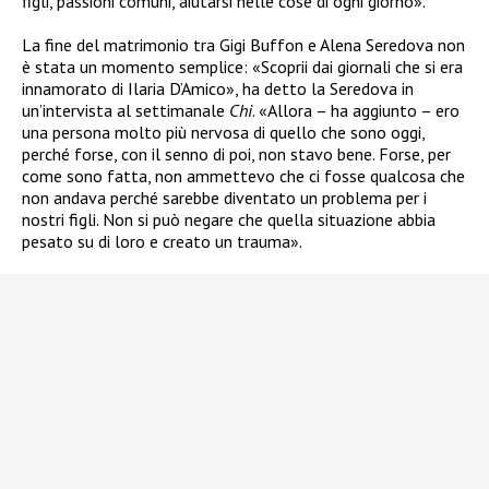
figli, passioni comuni, aiutarsi nelle cose di ogni giorno».
La fine del matrimonio tra Gigi Buffon e Alena Seredova non
è stata un momento semplice: «Scoprii dai giornali che si era
innamorato di Ilaria D’Amico», ha detto la Seredova in
un’intervista al settimanale
Chi
. «Allora – ha aggiunto – ero
una persona molto più nervosa di quello che sono oggi,
perché forse, con il senno di poi, non stavo bene. Forse, per
come sono fatta, non ammettevo che ci fosse qualcosa che
non andava perché sarebbe diventato un problema per i
nostri figli. Non si può negare che quella situazione abbia
pesato su di loro e creato un trauma».